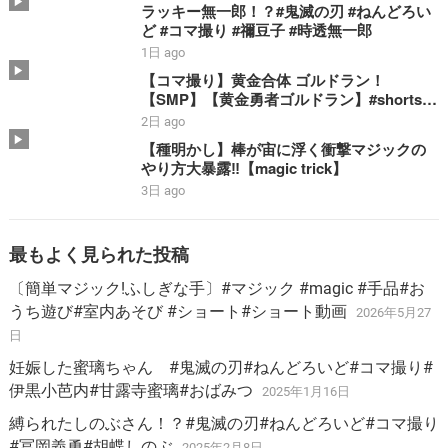
ラッキー無一郎！？#鬼滅の刃 #ねんどろい
ど #コマ撮り #禰豆子 #時透無一郎
1日 ago
【コマ撮り】黄金合体 ゴルドラン！
【SMP】【黄金勇者ゴルドラン】#shorts #
ゴルドラン #smp #stopmotion #黄金合体
2日 ago
＃勇者 #bandai
【種明かし】棒が宙に浮く衝撃マジックの
やり方大暴露‼️【magic trick】
3日 ago
最もよく見られた投稿
〔簡単マジック!ふしぎな手〕#マジック #magic #手品#お
うち遊び#室内あそび #ショート#ショート動画
2026年5月27
日
妊娠した蜜璃ちゃん #鬼滅の刃#ねんどろいど#コマ撮り#
伊黒小芭内#甘露寺蜜璃#おばみつ
2025年1月16日
縛られたしのぶさん！？#鬼滅の刃#ねんどろいど#コマ撮り
#冨岡義勇#胡蝶しのぶ
2025年2月8日