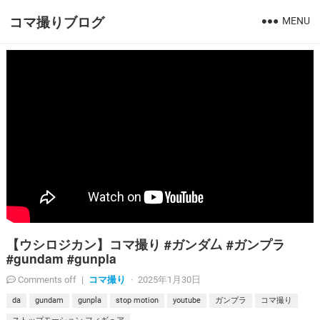
コマ撮りブログ
MENU
【ウシロジカン】コマ撮り #ガンダ厶 #ガンプラ
#gundam #gunpla
コマ撮り
Comments off
|
·
2025年1月30日
da
gundam
gunpla
stop motion
youtube
ガンプラ
コマ撮り