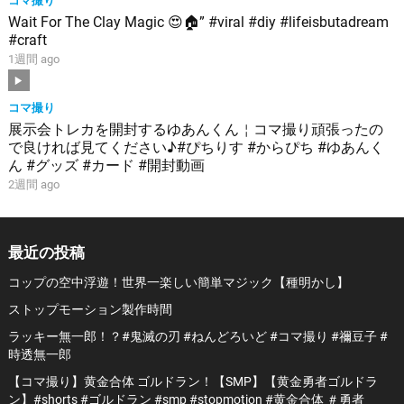
Wait For The Clay Magic 😍🏠” #viral #diy #lifeisbutadream
#craft
1週間 ago
コマ撮り
展示会トレカを開封するゆあんくん￤コマ撮り頑張ったの
で良ければ見てください♪#ぴちりす #からぴち #ゆあんく
ん #グッズ #カード #開封動画
2週間 ago
最近の投稿
コップの空中浮遊！世界一楽しい簡単マジック【種明かし】
ストップモーション製作時間
ラッキー無一郎！？#鬼滅の刃 #ねんどろいど #コマ撮り #禰豆子 #
時透無一郎
【コマ撮り】黄金合体 ゴルドラン！【SMP】【黄金勇者ゴルドラ
ン】#shorts #ゴルドラン #smp #stopmotion #黄金合体 ＃勇者