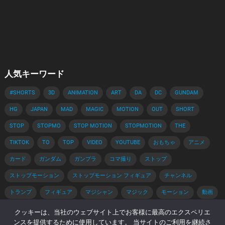
人気キーワード
#SHORTS
3D
ANIMATION
ART
DA
DC
GUNDAM
HG
JAPAN
MAD
MAGIC
MOTION
OUT
SHORT
STOP
STOPMO
STOP MOTION
STOPMOTION
THE
TIKTOK
TO
TOP
VIDEO
YOUTUBE
おもちゃ
アニメ
カード
ガンダム
ガンプラ
コマ撮り
ストップ
ストップモーション
ストップモーション フィギュア
チャンネル
トランプ
フィギュア
マジシャン
マジック
モーション
動画
手品
手品 種明かし
種明かし
簡単
解説
クッキーは、当社のウェブサイト上でお客様に最高のエクスペリエ
ンスを提供するために使用しています。 当サイトのご利用を継続さ