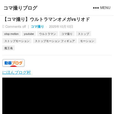
コマ撮りブログ
MENU
【コマ撮り】ウルトラマンオメガvsリオド
Comments off
|
コマ撮り
·
2025年10月10日
stop motion
youtube
ウルトラマン
コマ撮り
ストップ
ストップモーション
ストップモーション フィギュア
モーション
魔王魂
にほんブログ村