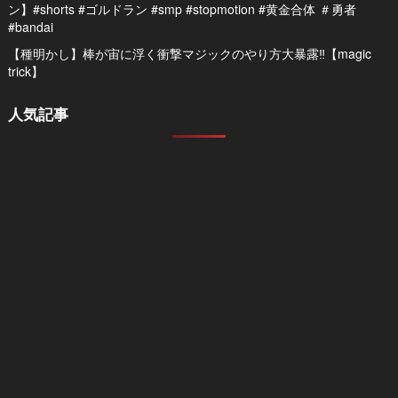
ン】#shorts #ゴルドラン #smp #stopmotion #黄金合体 ＃勇者
#bandai
【種明かし】棒が宙に浮く衝撃マジックのやり方大暴露‼️【magic
trick】
人気記事