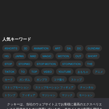
人気キーワード
#SHORTS
3D
ANIMATION
ART
DA
DC
GUNDAM
HG
JAPAN
MAD
MAGIC
MOTION
OUT
SHORT
STOP
STOPMO
STOP MOTION
STOPMOTION
THE
TIKTOK
TO
TOP
VIDEO
YOUTUBE
おもちゃ
アニメ
カード
ガンダム
ガンプラ
コマ撮り
ストップ
ストップモーション
ストップモーション フィギュア
チャンネル
トランプ
フィギュア
マジシャン
マジック
モーション
動画
手品
手品 種明かし
種明かし
簡単
解説
クッキーは、当社のウェブサイト上でお客様に最高のエクスペリエ