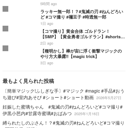
5時間 ago
ラッキー無一郎！？#鬼滅の刃 #ねんどろい
ど #コマ撮り #禰豆子 #時透無一郎
1日 ago
【コマ撮り】黄金合体 ゴルドラン！
【SMP】【黄金勇者ゴルドラン】#shorts #
ゴルドラン #smp #stopmotion #黄金合体
2日 ago
＃勇者 #bandai
【種明かし】棒が宙に浮く衝撃マジックの
やり方大暴露‼️【magic trick】
3日 ago
最もよく見られた投稿
〔簡単マジック!ふしぎな手〕#マジック #magic #手品#おう
ち遊び#室内あそび #ショート#ショート動画
2026年5月27日
妊娠した蜜璃ちゃん #鬼滅の刃#ねんどろいど#コマ撮り#
伊黒小芭内#甘露寺蜜璃#おばみつ
2025年1月16日
縛られたしのぶさん！？#鬼滅の刃#ねんどろいど#コマ撮り