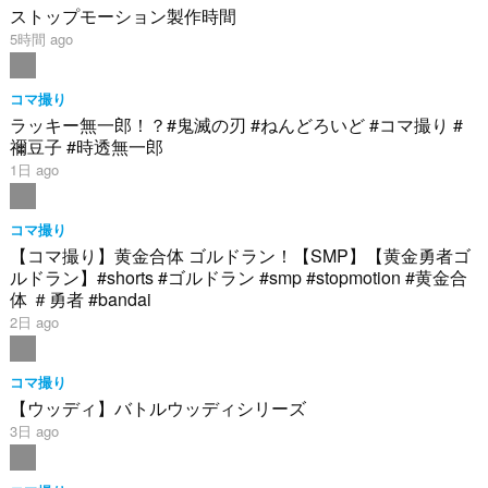
ストップモーション製作時間
5時間 ago
コマ撮り
ラッキー無一郎！？#鬼滅の刃 #ねんどろいど #コマ撮り #
禰豆子 #時透無一郎
1日 ago
コマ撮り
【コマ撮り】黄金合体 ゴルドラン！【SMP】【黄金勇者ゴ
ルドラン】#shorts #ゴルドラン #smp #stopmotion #黄金合
体 ＃勇者 #bandai
2日 ago
コマ撮り
【ウッディ】バトルウッディシリーズ
3日 ago