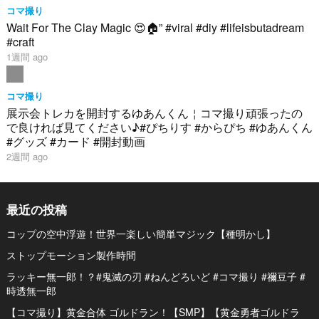
コマ撮り
Wait For The Clay Magic 😍🏠” #viral #diy #lifeisbutadream
#craft
1週間 ago
コマ撮り
展示会トレカを開封するゆあんくん￤コマ撮り頑張ったの
で良ければ見てください♪#ぴちりす #からぴち #ゆあんくん
#グッズ #カード #開封動画
2週間 ago
最近の投稿
コップの空中浮遊！世界一楽しい簡単マジック【種明かし】
ストップモーション製作時間
ラッキー無一郎！？#鬼滅の刃 #ねんどろいど #コマ撮り #禰豆子 #
時透無一郎
【コマ撮り】黄金合体 ゴルドラン！【SMP】【黄金勇者ゴルドラ