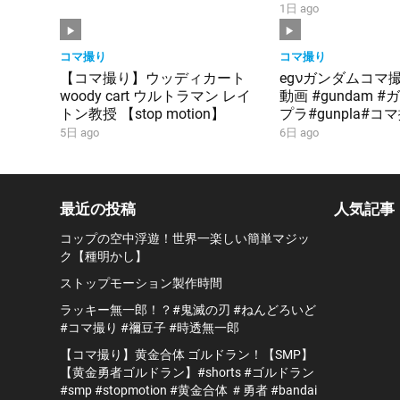
1日 ago
コマ撮り
コマ撮り
【コマ撮り】ウッディカート
egνガンダムコマ
woody cart ウルトラマン レイ
動画 #gundam 
トン教授 【stop motion】
プラ#gunpla#コ
ダム#シャア#逆
5日 ago
6日 ago
最近の投稿
人気記事
コップの空中浮遊！世界一楽しい簡単マジッ
ク【種明かし】
ストップモーション製作時間
ラッキー無一郎！？#鬼滅の刃 #ねんどろいど
#コマ撮り #禰豆子 #時透無一郎
【コマ撮り】黄金合体 ゴルドラン！【SMP】
【黄金勇者ゴルドラン】#shorts #ゴルドラン
#smp #stopmotion #黄金合体 ＃勇者 #bandai