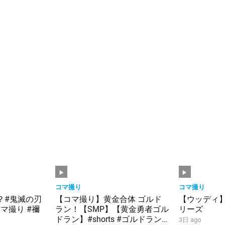
コマ撮り
コマ撮り
？#鬼滅の刃
【コマ撮り】黄金合体 ゴルド
【ウッディ
マ撮り #禰
ラン！【SMP】【黄金勇者ゴル
リーズ
ドラン】#shorts #ゴルドラン
3日 ago