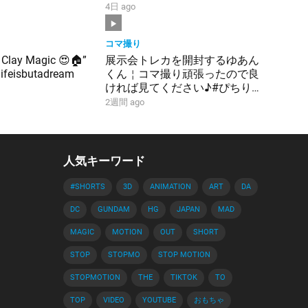
4日 ago
コマ撮り
 Clay Magic 😍🏠”
展示会トレカを開封するゆあん
#lifeisbutadream
くん￤コマ撮り頑張ったので良
ければ見てください♪#ぴちり
す #からぴち #ゆあんくん #グ
2週間 ago
ッズ #カード #開封動画
人気キーワード
#SHORTS
3D
ANIMATION
ART
DA
DC
GUNDAM
HG
JAPAN
MAD
MAGIC
MOTION
OUT
SHORT
STOP
STOPMO
STOP MOTION
STOPMOTION
THE
TIKTOK
TO
TOP
VIDEO
YOUTUBE
おもちゃ