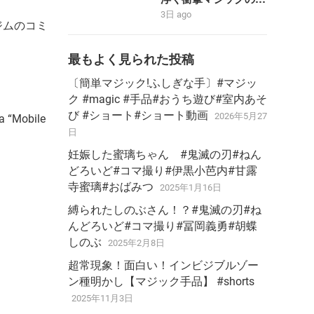
#stopmotion #黄金合
り方大暴露‼️【magic
3日 ago
体 ＃勇者 #bandai
trick】
とジムのコミ
最もよく見られた投稿
〔簡単マジック!ふしぎな手〕#マジッ
ク #magic #手品#おうち遊び#室内あそ
び #ショート#ショート動画
2026年5月27
la “Mobile
日
妊娠した蜜璃ちゃん #鬼滅の刃#ねん
どろいど#コマ撮り#伊黒小芭内#甘露
寺蜜璃#おばみつ
2025年1月16日
縛られたしのぶさん！？#鬼滅の刃#ね
んどろいど#コマ撮り#冨岡義勇#胡蝶
しのぶ
2025年2月8日
超常現象！面白い！インビジブルゾー
ン種明かし【マジック手品】 #shorts
2025年11月3日