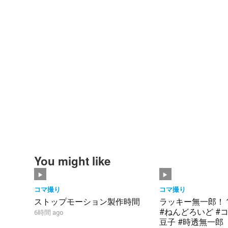
You might like
コマ撮り
コマ撮り
ストップモーション製作時間
ラッキー無一郎！
#ねんどろいど #コ
6時間 ago
豆子 #時透無一郎