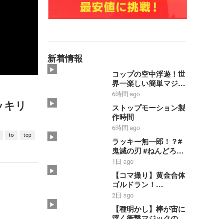
新着情報
コップの空中浮遊！世
界一楽しい簡単マジッ
・
ク【種明かし】
6時間 ago
ドッキリ
ストップモーション製
作時間
6時間 ago
to
top
ラッキー無一郎！？#
鬼滅の刃 #ねんどろい
ど #コマ撮り #禰豆子
1日 ago
#時透無一郎
【コマ撮り】黄金合体
ゴルドラン！
【SMP】【黄金勇者
2日 ago
ゴルドラン】#shorts
【種明かし】棒が宙に
#ゴルドラン #smp
浮く衝撃マジックのや