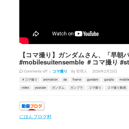
【コマ撮り】ガンダムさん、「早朝
#mobilesuitensemble ＃コマ撮り
コマ撮り
Comments off
|
By
管理人
·
2026年2月23日
＃コマ撮り
animation
da
frame
gundam
gunpla
mobile
video
youtube
ガンダム
ガンプラ
コマ撮り
コマ撮り動画
にほんブログ村