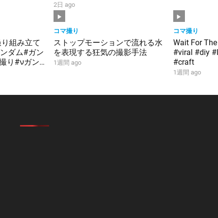
#smp #stopmotion #黄金合体
2日 ago
＃勇者 #bandai
コマ撮り
コマ撮り
撮り組み立て
ストップモーションで流れる水
Wait For The
#ガンダム#ガン
を表現する狂気の撮影手法
#viral #diy 
マ撮り#νガン
#craft
1週間 ago
襲のシャア
1週間 ago