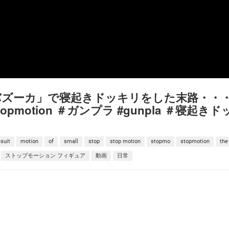
バズーカ」で寝起きドッキリをした末路・・
 #stopmotion ＃ガンプラ #gunpla ＃寝起き
suit
motion
of
small
stop
stop motion
stopmo
stopmotion
the
ストップモーション フィギュア
動画
日常