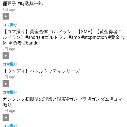
禰豆子 #時透無一郎
1日 ago
コマ撮り
【コマ撮り】黄金合体 ゴルドラン！【SMP】【黄金勇者ゴ
ルドラン】#shorts #ゴルドラン #smp #stopmotion #黄金合
体 ＃勇者 #bandai
2日 ago
コマ撮り
【ウッディ】バトルウッディシリーズ
3日 ago
コマ撮り
ガンタンク初期型の理想と現実#ガンプラ #ガンダム #コマ
撮り
4日 ago
コマ撮り