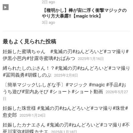
ゴルドラン #smp #stopmotion #黄金合体
2日 ago
＃勇者 #bandai
【種明かし】棒が宙に浮く衝撃マジックの
やり方大暴露‼️【magic trick】
3日 ago
最もよく見られた投稿
妊娠した蜜璃ちゃん #鬼滅の刃#ねんどろいど#コマ撮り#
伊黒小芭内#甘露寺蜜璃#おばみつ
2025年1月16日
縛られたしのぶさん！？#鬼滅の刃#ねんどろいど#コマ撮り
#冨岡義勇#胡蝶しのぶ
2025年2月8日
〔簡単マジック!ふしぎな手〕#マジック #magic #手品#お
うち遊び#室内あそび #ショート#ショート動画
2026年5月27
日
妊娠した珠世様 #鬼滅の刃#ねんどろいど#コマ撮り#珠世#
愈史郎
2025年1月24日
妊娠したカナエさん #鬼滅の刃#ねんどろいど#コマ撮り#不
死川実弥#胡蝶カナエ
2025年1月18日