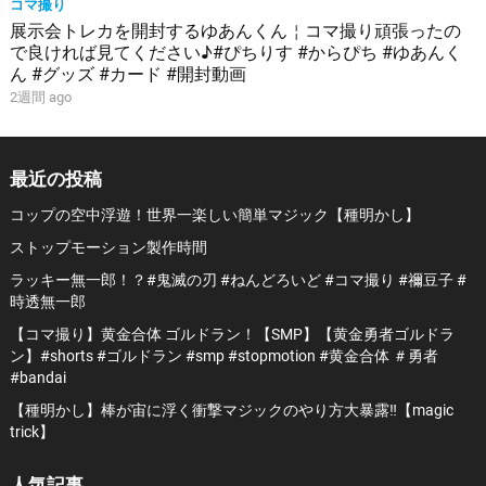
コマ撮り
展示会トレカを開封するゆあんくん￤コマ撮り頑張ったの
で良ければ見てください♪#ぴちりす #からぴち #ゆあんく
ん #グッズ #カード #開封動画
2週間 ago
最近の投稿
コップの空中浮遊！世界一楽しい簡単マジック【種明かし】
ストップモーション製作時間
ラッキー無一郎！？#鬼滅の刃 #ねんどろいど #コマ撮り #禰豆子 #
時透無一郎
【コマ撮り】黄金合体 ゴルドラン！【SMP】【黄金勇者ゴルドラ
ン】#shorts #ゴルドラン #smp #stopmotion #黄金合体 ＃勇者
#bandai
【種明かし】棒が宙に浮く衝撃マジックのやり方大暴露‼️【magic
trick】
人気記事