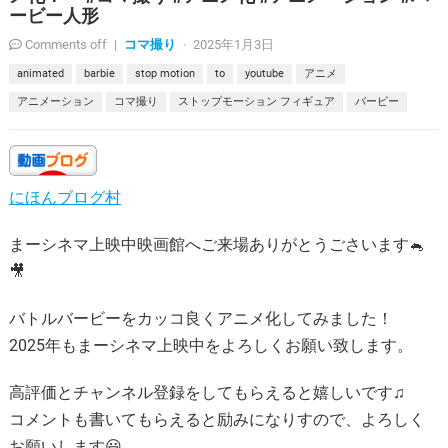
ービー人形
コマ撮り
Comments off
|
·
2025年1月3日
animated
barbie
stop motion
to
youtube
アニメ
アニメーション
コマ撮り
ストップモーション フィギュア
バービー
にほんブログ村
まーシネマ上映中映画館へご来場ありがとうごさいます🐁
🎥
バトルバービーをカッコ良くアニメ化してみました！
2025年もまーシネマ上映中をよろしくお願い致します。
高評価とチャンネル登録をしてもらえると嬉しいです♫
コメントも書いてもらえると励みになりすので、よろしく
お願いします😃