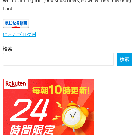
We are aiming for 1,000 subscribers, so we will keep working
hard!
にほんブログ村
検索
検索