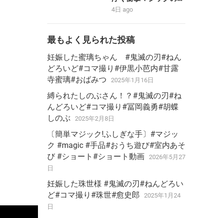
#stopmotion #黄金合
り方大暴露‼️【magic
4日 ago
体 ＃勇者 #bandai
trick】
最もよく見られた投稿
妊娠した蜜璃ちゃん #鬼滅の刃#ねん
どろいど#コマ撮り#伊黒小芭内#甘露
寺蜜璃#おばみつ
2025年1月16日
縛られたしのぶさん！？#鬼滅の刃#ね
んどろいど#コマ撮り#冨岡義勇#胡蝶
しのぶ
2025年2月8日
〔簡単マジック!ふしぎな手〕#マジッ
ク #magic #手品#おうち遊び#室内あそ
び #ショート#ショート動画
2026年5月27
日
妊娠した珠世様 #鬼滅の刃#ねんどろい
ど#コマ撮り#珠世#愈史郎
2025年1月24
日