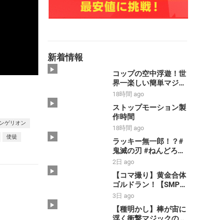
新着情報
コップの空中浮遊！世
界一楽しい簡単マジッ
ク【種明かし】
18時間 ago
ストップモーション製
作時間
ンゲリオン
18時間 ago
使徒
ラッキー無一郎！？#
鬼滅の刃 #ねんどろい
ど #コマ撮り #禰豆子
2日 ago
#時透無一郎
【コマ撮り】黄金合体
ゴルドラン！【SMP】
【黄金勇者ゴルドラ
3日 ago
ン】#shorts #ゴルド
【種明かし】棒が宙に
ラン #smp
浮く衝撃マジックのや