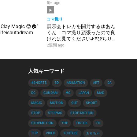
5日 ago
コマ撮り
 Clay Magic 😍🏠”
展示会トレカを開封するゆあん
#lifeisbutadream
くん￤コマ撮り頑張ったので良
ければ見てください♪#ぴちり
す #からぴち #ゆあんくん #グ
2週間 ago
ッズ #カード #開封動画
人気キーワード
#SHORTS
3D
ANIMATION
ART
DA
DC
GUNDAM
HG
JAPAN
MAD
MAGIC
MOTION
OUT
SHORT
STOP
STOPMO
STOP MOTION
STOPMOTION
THE
TIKTOK
TO
TOP
VIDEO
YOUTUBE
おもちゃ