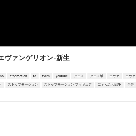
E》エヴァンゲリオン-新生
mo
stopmotion
to
tvcm
youtube
アニメ
アニメ版
エヴァ
エヴァ
ァ
ストップモーション
ストップモーション フィギュア
にゃんこ大戦争
予告