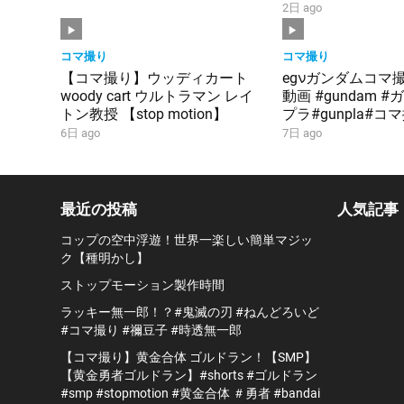
2日 ago
コマ撮り
コマ撮り
【コマ撮り】ウッディカート
egνガンダムコマ
woody cart ウルトラマン レイ
動画 #gundam 
トン教授 【stop motion】
プラ#gunpla#コ
ダム#シャア#逆
6日 ago
7日 ago
最近の投稿
人気記事
コップの空中浮遊！世界一楽しい簡単マジッ
ク【種明かし】
ストップモーション製作時間
ラッキー無一郎！？#鬼滅の刃 #ねんどろいど
#コマ撮り #禰豆子 #時透無一郎
【コマ撮り】黄金合体 ゴルドラン！【SMP】
【黄金勇者ゴルドラン】#shorts #ゴルドラン
#smp #stopmotion #黄金合体 ＃勇者 #bandai