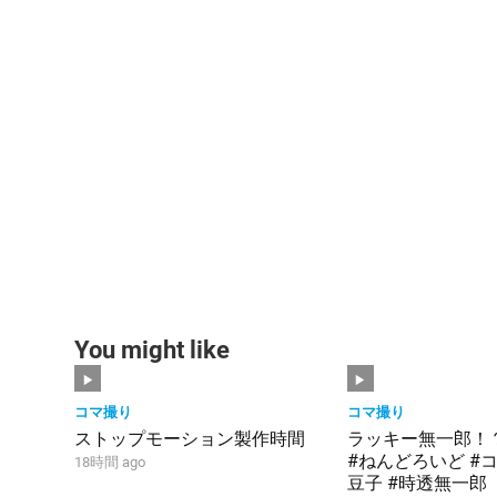
You might like
コマ撮り
コマ撮り
ストップモーション製作時間
ラッキー無一郎！
#ねんどろいど #コ
18時間 ago
豆子 #時透無一郎