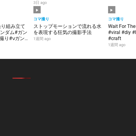
#smp #stopmotion #黄金合体
3日 ago
＃勇者 #bandai
コマ撮り
コマ撮り
撮り組み立て
ストップモーションで流れる水
Wait For The
#ガンダム#ガン
を表現する狂気の撮影手法
#viral #diy 
マ撮り#νガン
#craft
1週間 ago
襲のシャア
1週間 ago