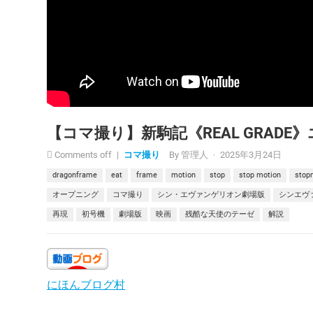
【コマ撮り】新駒記《REAL GRAD
Comments off
|
コマ撮り
By
管理人
·
2025年3月24日
dragonframe
eat
frame
motion
stop
stop motion
stop
オープニング
コマ撮り
シン・エヴァンゲリオン劇場版
シンエヴ
再現
初号機
劇場版
映画
残酷な天使のテーゼ
解説
にほんブログ村