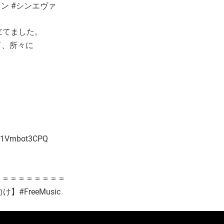
ゲリオン #シンエヴァ
立てました。
て、所々に
Kx1Vmbot3CPQ
＝＝＝＝＝＝＝＝＝
け】#FreeMusic