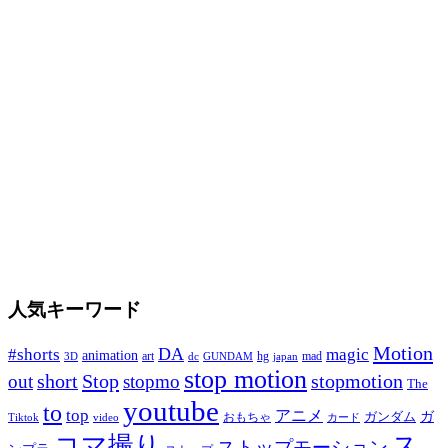
人気キーワード
Motion
DA
#shorts
magic
animation
art
hg
mad
GUNDAM
japan
3D
dc
stop motion
Stop
stopmotion
out
short
stopmo
The
youtube
to
top
アニメ
ガンダム
ガ
おもちゃ
Tiktok
video
カード
コマ撮り
ス
ストップモーション