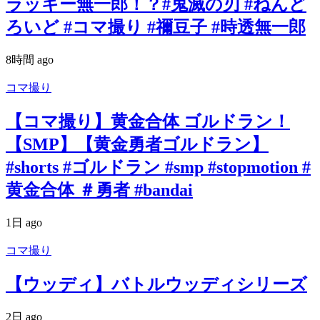
ラッキー無一郎！？#鬼滅の刃 #ねんど
ろいど #コマ撮り #禰豆子 #時透無一郎
8時間 ago
コマ撮り
【コマ撮り】黄金合体 ゴルドラン！
【SMP】【黄金勇者ゴルドラン】
#shorts #ゴルドラン #smp #stopmotion #
黄金合体 ＃勇者 #bandai
1日 ago
コマ撮り
【ウッディ】バトルウッディシリーズ
2日 ago