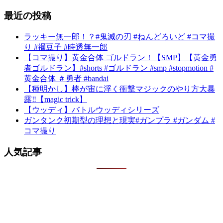
最近の投稿
ラッキー無一郎！？#鬼滅の刃 #ねんどろいど #コマ撮
り #禰豆子 #時透無一郎
【コマ撮り】黄金合体 ゴルドラン！【SMP】【黄金勇
者ゴルドラン】#shorts #ゴルドラン #smp #stopmotion #
黄金合体 ＃勇者 #bandai
【種明かし】棒が宙に浮く衝撃マジックのやり方大暴
露‼️【magic trick】
【ウッディ】バトルウッディシリーズ
ガンタンク初期型の理想と現実#ガンプラ #ガンダム #
コマ撮り
人気記事