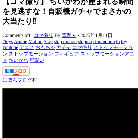
【コマ撮り】 ちいかわが産まれる瞬間
を見逃すな！自販機ガチャでまさかの
大当たり⁉
Comments off
|
コマ撮り
By
管理人
·
2025年1月11日
#toys
Anime
Motion
Stop
stop motion
stopmo
stopmotion
to
toy
youtube
アニメ
おもちゃ
ガチャ
コマ撮り
ストップモーショ
ン
ストップモーション フィギュア
ストップモーションアニ
メ
ちいかわ
可愛い
にほんブログ村