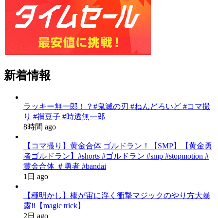
新着情報
ラッキー無一郎！？#鬼滅の刃 #ねんどろいど #コマ撮
り #禰豆子 #時透無一郎
8時間 ago
【コマ撮り】黄金合体 ゴルドラン！【SMP】【黄金勇
者ゴルドラン】#shorts #ゴルドラン #smp #stopmotion #
黄金合体 ＃勇者 #bandai
1日 ago
【種明かし】棒が宙に浮く衝撃マジックのやり方大暴
露‼️【magic trick】
2日 ago