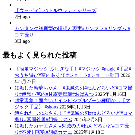
【ウッディ】バトルウッディシリーズ
2日 ago
ガンタンク初期型の理想と現実#ガンプラ #ガンダム #
コマ撮り
3日 ago
最もよく見られた投稿
〔簡単マジック!ふしぎな手〕#マジック #magic #手品#
おうち遊び#室内あそび #ショート#ショート動画
2026
年5月27日
妊娠した蜜璃ちゃん #鬼滅の刃#ねんどろいど#コマ撮
り#伊黒小芭内#甘露寺蜜璃#おばみつ
2025年1月16日
超常現象！面白い！インビジブルゾーン種明かし【マ
ジック手品】 #shorts
2025年11月3日
縛られたしのぶさん！？#鬼滅の刃#ねんどろいど#コマ
撮り#冨岡義勇#胡蝶しのぶ
2025年2月8日
妊娠したカナエさん #鬼滅の刃#ねんどろいど#コマ撮
り#不死川実弥#胡蝶カナエ
2025年1月18日