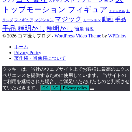
ンプラ
ストップ
トップモーション フィギュア
ト
チャンネル
マジック
動画
手品
フィギュア
ランプ
マジシャン
モーション
手品 種明かし
種明かし
簡単
解説
© 2026 コマ撮りブログ -
WordPress Video Theme
by
WPEnjoy
ホーム
Privacy Policy
著作権・肖像権について
クッキーは、当社のウェブサイト上でお客様に最高のエクス
ペリエンスを提供するために使用しています。 当サイトの
ご利用を継続された場合、ご満足いただけたものと判断させ
ていただきます。
OK
NO
Privacy policy