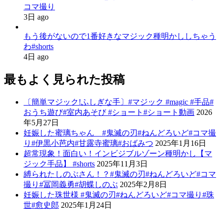
コマ撮り
3日 ago
もう後がないので1番好きなマジック種明かししちゃう
わ#shorts
4日 ago
最もよく見られた投稿
〔簡単マジック!ふしぎな手〕#マジック #magic #手品#
おうち遊び#室内あそび #ショート#ショート動画
2026
年5月27日
妊娠した蜜璃ちゃん #鬼滅の刃#ねんどろいど#コマ撮
り#伊黒小芭内#甘露寺蜜璃#おばみつ
2025年1月16日
超常現象！面白い！インビジブルゾーン種明かし【マ
ジック手品】 #shorts
2025年11月3日
縛られたしのぶさん！？#鬼滅の刃#ねんどろいど#コマ
撮り#冨岡義勇#胡蝶しのぶ
2025年2月8日
妊娠した珠世様 #鬼滅の刃#ねんどろいど#コマ撮り#珠
世#愈史郎
2025年1月24日