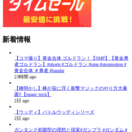
新着情報
【コマ撮り】黄金合体 ゴルドラン！【SMP】【黄金勇
者ゴルドラン】#shorts #ゴルドラン #smp #stopmotion #
黄金合体 ＃勇者 #bandai
23時間 ago
【種明かし】棒が宙に浮く衝撃マジックのやり方大暴
露‼️【magic trick】
2日 ago
【ウッディ】バトルウッディシリーズ
2日 ago
ガンタンク初期型の理想と現実#ガンプラ #ガンダム #