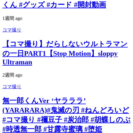
くん #グッズ #カード #開封動画
1週間 ago
コマ撮り
【コマ撮り】だらしないウルトラマン
の一日PART1【Stop Motion】sloppy
Ultraman
2週間 ago
コマ撮り
無一郎くんVer ‘ヤラララ’
(YARARARA)#鬼滅の刃 #ねんどろいど
#コマ撮り #禰豆子 #炭治郎 #胡蝶しのぶ
#時透無一郎 #甘露寺蜜璃 #堕姫