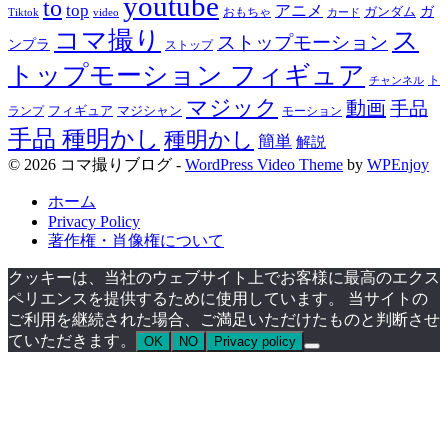
youtube
to
top
アニメ
ガンダム
ガ
おもちゃ
Tiktok
video
カード
コマ撮り
ス
ストップモーション
ンプラ
ストップ
トップモーション フィギュア
ト
チャンネル
マジック
動画
手品
フィギュア
ランプ
マジシャン
モーション
手品 種明かし
種明かし
簡単
解説
© 2026 コマ撮りブログ -
WordPress Video Theme
by
WPEnjoy
ホーム
Privacy Policy
著作権・肖像権について
クッキーは、当社のウェブサイト上でお客様に最高のエクス
ペリエンスを提供するために使用しています。 当サイトの
ご利用を継続された場合、ご満足いただけたものと判断させ
ていただきます。
OK
NO
Privacy policy