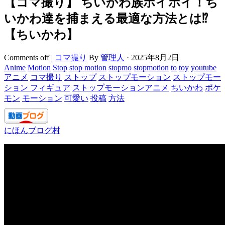
【コマ撮り】 ちいかわ族ホイホイ！ち
いかわ達を捕まえる最適な方法とは⁉
【ちいかわ】
Comments off
|
コマ撮り
By
管理人
·
2025年8月2日
Anime
Motion
Stop
stop motion
stopmo
stopmotion
to
toy
youtube
アニメ
コマ撮り
ストップ
ストップモーション
ストップモー
ション フィギュア
ストップモーションアニメ
ちいかわ
ポケ
モン
モーション
可愛い
投稿
方法
にほんブログ村