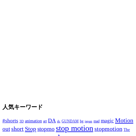
人気キーワード
Motion
#shorts
DA
magic
animation
art
hg
mad
GUNDAM
japan
3D
dc
stop motion
short
Stop
stopmotion
out
stopmo
The