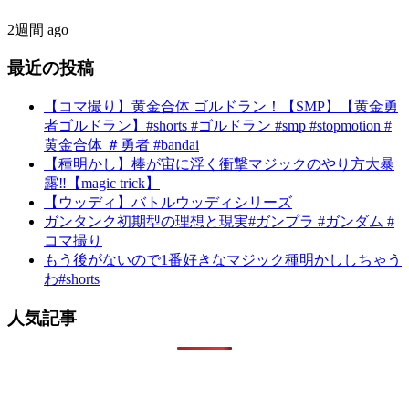
2週間 ago
最近の投稿
【コマ撮り】黄金合体 ゴルドラン！【SMP】【黄金勇
者ゴルドラン】#shorts #ゴルドラン #smp #stopmotion #
黄金合体 ＃勇者 #bandai
【種明かし】棒が宙に浮く衝撃マジックのやり方大暴
露‼️【magic trick】
【ウッディ】バトルウッディシリーズ
ガンタンク初期型の理想と現実#ガンプラ #ガンダム #
コマ撮り
もう後がないので1番好きなマジック種明かししちゃう
わ#shorts
人気記事