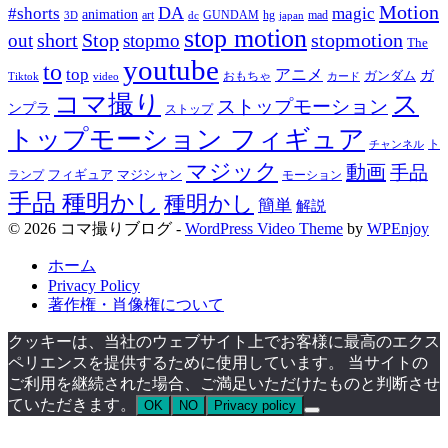
Motion
#shorts
DA
magic
animation
art
hg
mad
GUNDAM
japan
3D
dc
stop motion
short
Stop
stopmotion
out
stopmo
The
youtube
to
top
アニメ
ガンダム
ガ
おもちゃ
Tiktok
video
カード
コマ撮り
ス
ストップモーション
ンプラ
ストップ
トップモーション フィギュア
ト
チャンネル
マジック
動画
手品
フィギュア
ランプ
マジシャン
モーション
手品 種明かし
種明かし
簡単
解説
© 2026 コマ撮りブログ -
WordPress Video Theme
by
WPEnjoy
ホーム
Privacy Policy
著作権・肖像権について
クッキーは、当社のウェブサイト上でお客様に最高のエクス
ペリエンスを提供するために使用しています。 当サイトの
ご利用を継続された場合、ご満足いただけたものと判断させ
ていただきます。
OK
NO
Privacy policy