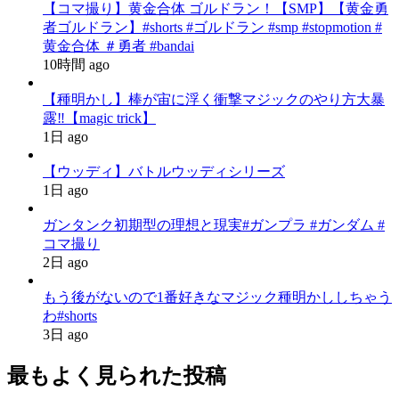
【コマ撮り】黄金合体 ゴルドラン！【SMP】【黄金勇
者ゴルドラン】#shorts #ゴルドラン #smp #stopmotion #
黄金合体 ＃勇者 #bandai
10時間 ago
【種明かし】棒が宙に浮く衝撃マジックのやり方大暴
露‼️【magic trick】
1日 ago
【ウッディ】バトルウッディシリーズ
1日 ago
ガンタンク初期型の理想と現実#ガンプラ #ガンダム #
コマ撮り
2日 ago
もう後がないので1番好きなマジック種明かししちゃう
わ#shorts
3日 ago
最もよく見られた投稿