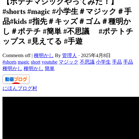
【ポテチマジックやってみた！】
#shorts #magic #小学生＃マジック＃手
品#kids #指先＃キッズ＃ゴム＃種明か
し＃ポテチ #簡単 #不思議 #ポテトチ
ップス #見えてる #手遊
Comments off
|
種明かし
By
管理人
·
2025年4月8日
#shorts
magic
short
youtube
マジック
不思議
小学生
手品
手品
種明かし
種明かし
簡単
にほんブログ村