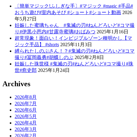
〔簡単マジック!ふしぎな手〕#マジック #magic #手品#
おうち遊び#室内あそび #ショート#ショート動画
2026
年5月27日
妊娠した蜜璃ちゃん #鬼滅の刃#ねんどろいど#コマ撮
り#伊黒小芭内#甘露寺蜜璃#おばみつ
2025年1月16日
超常現象！面白い！インビジブルゾーン種明かし【マ
ジック手品】 #shorts
2025年11月3日
縛られたしのぶさん！？#鬼滅の刃#ねんどろいど#コマ
撮り#冨岡義勇#胡蝶しのぶ
2025年2月8日
妊娠した珠世様 #鬼滅の刃#ねんどろいど#コマ撮り#珠
世#愈史郎
2025年1月24日
Archives
2026年8月
2026年7月
2026年6月
2026年5月
2026年4月
2026年3月
2026年2月