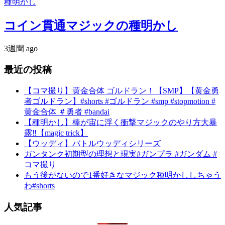
種明かし
コイン貫通マジックの種明かし
3週間 ago
最近の投稿
【コマ撮り】黄金合体 ゴルドラン！【SMP】【黄金勇
者ゴルドラン】#shorts #ゴルドラン #smp #stopmotion #
黄金合体 ＃勇者 #bandai
【種明かし】棒が宙に浮く衝撃マジックのやり方大暴
露‼️【magic trick】
【ウッディ】バトルウッディシリーズ
ガンタンク初期型の理想と現実#ガンプラ #ガンダム #
コマ撮り
もう後がないので1番好きなマジック種明かししちゃう
わ#shorts
人気記事