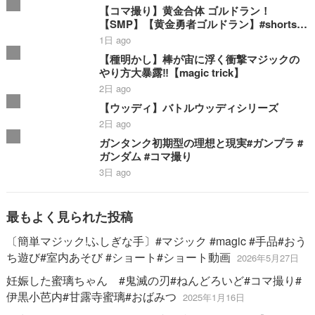
【コマ撮り】黄金合体 ゴルドラン！
【SMP】【黄金勇者ゴルドラン】#shorts #
ゴルドラン #smp #stopmotion #黄金合体
1日 ago
＃勇者 #bandai
【種明かし】棒が宙に浮く衝撃マジックの
やり方大暴露‼️【magic trick】
2日 ago
【ウッディ】バトルウッディシリーズ
2日 ago
ガンタンク初期型の理想と現実#ガンプラ #
ガンダム #コマ撮り
3日 ago
最もよく見られた投稿
〔簡単マジック!ふしぎな手〕#マジック #magic #手品#おう
ち遊び#室内あそび #ショート#ショート動画
2026年5月27日
妊娠した蜜璃ちゃん #鬼滅の刃#ねんどろいど#コマ撮り#
伊黒小芭内#甘露寺蜜璃#おばみつ
2025年1月16日