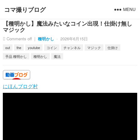
コマ撮りブログ
MENU
【種明かし】魔法みたいなコイン出現！仕掛け無し
マジック
Comments off
|
種明かし
·
2026年6月15日
out
the
youtube
コイン
チャンネル
マジック
仕掛け
手品 種明かし
種明かし
魔法
にほんブログ村