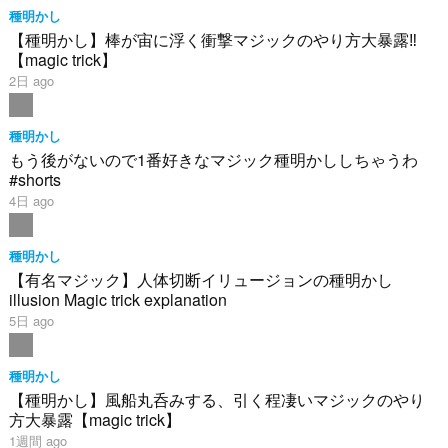
種明かし
【種明かし】棒が宙に浮く衝撃マジックのやり方大暴露‼️
【magic trick】
2日 ago
種明かし
もう後がないので1番好きなマジック種明かししちゃうわ
#shorts
4日 ago
種明かし
【有名マジック】人体切断イリュージョンの種明かし
illusion Magic trick explanation
5日 ago
種明かし
【種明かし】風船丸呑みする、引く程凄いマジックのやり
方大暴露【magic trick】
1週間 ago