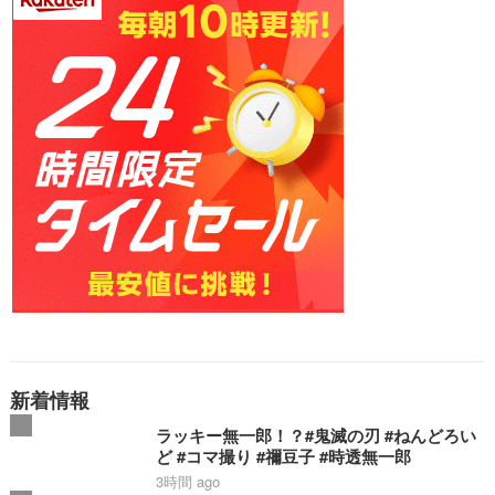
新着情報
ラッキー無一郎！？#鬼滅の刃 #ねんどろい
ど #コマ撮り #禰豆子 #時透無一郎
3時間 ago