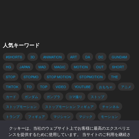
人気キーワード
#SHORTS
3D
ANIMATION
ART
DA
DC
GUNDAM
HG
JAPAN
MAD
MAGIC
MOTION
OUT
SHORT
STOP
STOPMO
STOP MOTION
STOPMOTION
THE
TIKTOK
TO
TOP
VIDEO
YOUTUBE
おもちゃ
アニメ
カード
ガンダム
ガンプラ
コマ撮り
ストップ
ストップモーション
ストップモーション フィギュア
チャンネル
トランプ
フィギュア
マジシャン
マジック
モーション
動画
手品
手品 種明かし
種明かし
簡単
解説
クッキーは、当社のウェブサイト上でお客様に最高のエクスペリエ
ンスを提供するために使用しています。 当サイトのご利用を継続さ