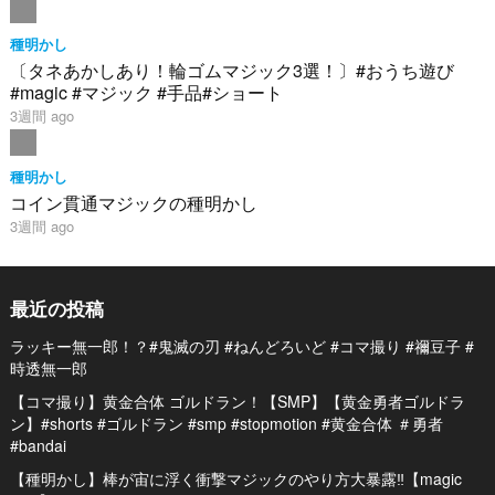
種明かし
〔タネあかしあり！輪ゴムマジック3選！〕#おうち遊び
#magic #マジック #手品#ショート
3週間 ago
種明かし
コイン貫通マジックの種明かし
3週間 ago
最近の投稿
ラッキー無一郎！？#鬼滅の刃 #ねんどろいど #コマ撮り #禰豆子 #
時透無一郎
【コマ撮り】黄金合体 ゴルドラン！【SMP】【黄金勇者ゴルドラ
ン】#shorts #ゴルドラン #smp #stopmotion #黄金合体 ＃勇者
#bandai
【種明かし】棒が宙に浮く衝撃マジックのやり方大暴露‼️【magic