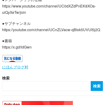
https://www.youtube.com/channel/UC0dXZdPnEK8XOa-
uiQyXeTw/join
●サブチャンネル
https://youtube.com/channel/UCnZLVacw-qBtxk5UVUI5j2Q
●書籍
https://x.gd/ldGwn
にほんブログ村
検索
検索