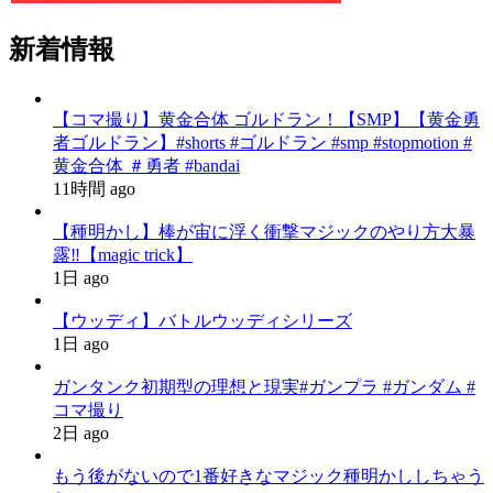
新着情報
【コマ撮り】黄金合体 ゴルドラン！【SMP】【黄金勇
者ゴルドラン】#shorts #ゴルドラン #smp #stopmotion #
黄金合体 ＃勇者 #bandai
11時間 ago
【種明かし】棒が宙に浮く衝撃マジックのやり方大暴
露‼️【magic trick】
1日 ago
【ウッディ】バトルウッディシリーズ
1日 ago
ガンタンク初期型の理想と現実#ガンプラ #ガンダム #
コマ撮り
2日 ago
もう後がないので1番好きなマジック種明かししちゃう