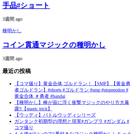
手品#ショート
3週間 ago
種明かし
コイン貫通マジックの種明かし
3週間 ago
最近の投稿
【コマ撮り】黄金合体 ゴルドラン！【SMP】【黄金勇
者ゴルドラン】#shorts #ゴルドラン #smp #stopmotion #
黄金合体 ＃勇者 #bandai
【種明かし】棒が宙に浮く衝撃マジックのやり方大暴
露‼️【magic trick】
【ウッディ】バトルウッディシリーズ
ガンタンク初期型の理想と現実#ガンプラ #ガンダム #
コマ撮り
もう後がないので1番好きなマジック種明かししちゃう