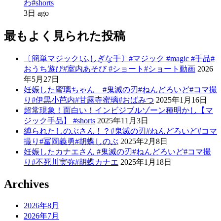
わ#shorts
3日 ago
最もよく見られた投稿
〔簡単マジック!ふしぎな手〕#マジック #magic #手品#
おうち遊び#室内あそび #ショート#ショート動画
2026
年5月27日
妊娠した蜜璃ちゃん #鬼滅の刃#ねんどろいど#コマ撮
り#伊黒小芭内#甘露寺蜜璃#おばみつ
2025年1月16日
超常現象！面白い！インビジブルゾーン種明かし【マ
ジック手品】 #shorts
2025年11月3日
縛られたしのぶさん！？#鬼滅の刃#ねんどろいど#コマ
撮り#冨岡義勇#胡蝶しのぶ
2025年2月8日
妊娠したカナエさん #鬼滅の刃#ねんどろいど#コマ撮
り#不死川実弥#胡蝶カナエ
2025年1月18日
Archives
2026年8月
2026年7月