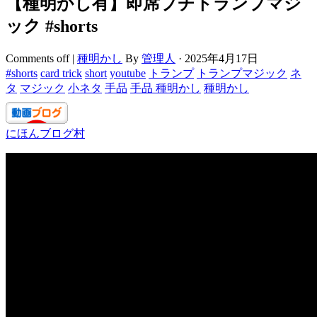
【種明かし有】即席プチトランプマジ
ック #shorts
Comments off
|
種明かし
By
管理人
·
2025年4月17日
#shorts
card trick
short
youtube
トランプ
トランプマジック
ネ
タ
マジック
小ネタ
手品
手品 種明かし
種明かし
にほんブログ村