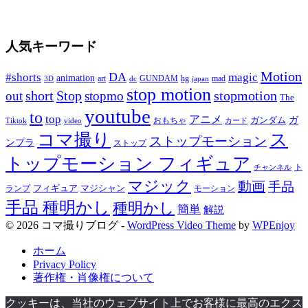
人気キーワード
Motion
#shorts
DA
magic
animation
art
hg
mad
GUNDAM
japan
3D
dc
stop motion
short
Stop
stopmotion
out
stopmo
The
youtube
to
top
アニメ
ガンダム
ガ
おもちゃ
Tiktok
video
カード
コマ撮り
ス
ストップモーション
ンプラ
ストップ
トップモーション フィギュア
ト
チャンネル
マジック
動画
手品
フィギュア
ランプ
マジシャン
モーション
手品 種明かし
種明かし
簡単
解説
© 2026 コマ撮りブログ -
WordPress Video Theme
by
WPEnjoy
ホーム
Privacy Policy
著作権・肖像権について
クッキーは、当社のウェブサイト上でお客様に最高のエクス