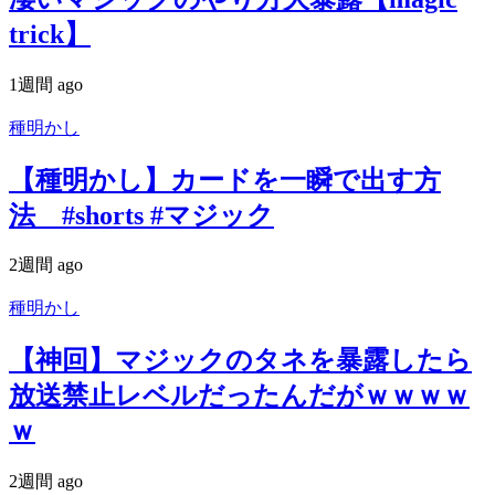
trick】
1週間 ago
種明かし
【種明かし】カードを一瞬で出す方
法 #shorts #マジック
2週間 ago
種明かし
【神回】マジックのタネを暴露したら
放送禁止レベルだったんだがｗｗｗｗ
ｗ
2週間 ago