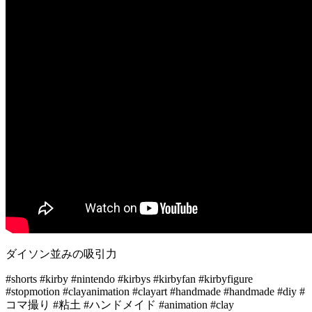
ダイソン並みの吸引力
#shorts #kirby #nintendo #kirbys #kirbyfan #kirbyfigure
#stopmotion #clayanimation #clayart #handmade #handmade #diy #
コマ撮り #粘土 #ハンドメイド #animation #clay