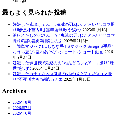
3日 ago
最もよく見られた投稿
妊娠した蜜璃ちゃん #鬼滅の刃#ねんどろいど#コマ撮
り#伊黒小芭内#甘露寺蜜璃#おばみつ
2025年1月16日
縛られたしのぶさん！？#鬼滅の刃#ねんどろいど#コマ
撮り#冨岡義勇#胡蝶しのぶ
2025年2月8日
〔簡単マジック!ふしぎな手〕#マジック #magic #手品#
おうち遊び#室内あそび #ショート#ショート動画
2026
年5月27日
妊娠した珠世様 #鬼滅の刃#ねんどろいど#コマ撮り#珠
世#愈史郎
2025年1月24日
妊娠したカナエさん #鬼滅の刃#ねんどろいど#コマ撮
り#不死川実弥#胡蝶カナエ
2025年1月18日
Archives
2026年8月
2026年7月
2026年6月