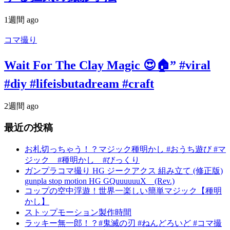
1週間 ago
コマ撮り
Wait For The Clay Magic 😍🏠” #viral
#diy #lifeisbutadream #craft
2週間 ago
最近の投稿
お札切っちゃう！？マジック種明かし #おうち遊び #マ
ジック #種明かし #びっくり
ガンプラコマ撮り HG ジークアクス 組み立て (修正版)
gunpla stop motion HG GQuuuuuuX (Rev.)
コップの空中浮遊！世界一楽しい簡単マジック【種明
かし】
ストップモーション製作時間
ラッキー無一郎！？#鬼滅の刃 #ねんどろいど #コマ撮