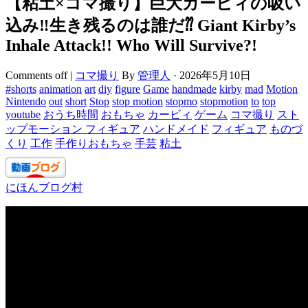
【粘土×コマ撮り】巨大カービィの吸い
込み‼︎生き残るのは誰だ⁇ Giant Kirby’s
Inhale Attack!! Who Will Survive?!
Comments off
|
コマ撮り
By
管理人
·
2026年5月10日
#shorts
animation
art
diy
figure
Game
handmade
kirby
mad
Motion
Nintendo
out
short
Stop
stop motion
stopmo
stopmotion
to
top
youtube
おうち時間
おもちゃ
カービィ
ゲーム
コマ撮り
スト
ップモーション フィギュア
ハンドメイド
フィギュア
ものづ
くり
工作
手作りおもちゃ
手芸
粘土
にほんブログ村