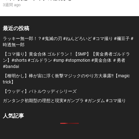
3週間 ago
最近の投稿
ラッキー無一郎！？#鬼滅の刃 #ねんどろいど #コマ撮り #禰豆子 #
時透無一郎
【コマ撮り】黄金合体 ゴルドラン！【SMP】【黄金勇者ゴルドラ
ン】#shorts #ゴルドラン #smp #stopmotion #黄金合体 ＃勇者
#bandai
【種明かし】棒が宙に浮く衝撃マジックのやり方大暴露‼️【magic
trick】
【ウッディ】バトルウッディシリーズ
ガンタンク初期型の理想と現実#ガンプラ #ガンダム #コマ撮り
人気記事