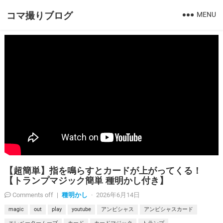
コマ撮りブログ
MENU
【超簡単】指を鳴らすとカードが上がってくる！
【トランプマジック簡単 種明かし付き】
種明かし
Comments off
|
·
2026年6月14日
magic
out
play
youtube
アンビシャス
アンビシャスカード