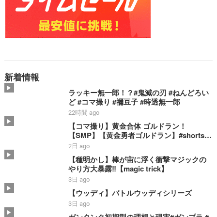
新着情報
ラッキー無一郎！？#鬼滅の刃 #ねんどろい
ど #コマ撮り #禰豆子 #時透無一郎
22時間 ago
【コマ撮り】黄金合体 ゴルドラン！
【SMP】【黄金勇者ゴルドラン】#shorts #
ゴルドラン #smp #stopmotion #黄金合体
2日 ago
＃勇者 #bandai
【種明かし】棒が宙に浮く衝撃マジックの
やり方大暴露‼️【magic trick】
3日 ago
【ウッディ】バトルウッディシリーズ
3日 ago