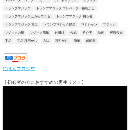
エレベータームーブ
カード
カードマジック
トランプ
トランプマジック
トランプマジック エレベーター種明かし
トランプマジック 上がってくる
トランプマジック 初心者
トランプマジック 簡単
トランプマジック簡単
マジシャン
マジック
マジックの種
マジック簡単
仕掛け
公式
初心者
動画
後藤俊介
手品
手品 種明かし
方法
種明かし
簡単
超簡単
にほんブログ村
【初心者の方におすすめの再生リスト】