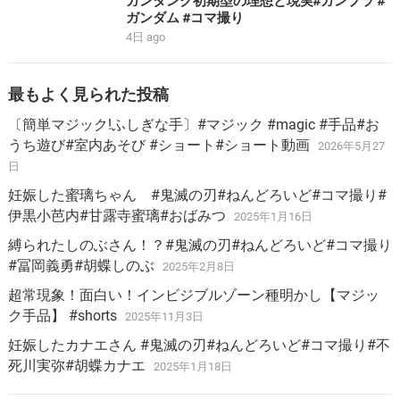
ガンタンク初期型の理想と現実#ガンプラ #
ガンダム #コマ撮り
4日 ago
最もよく見られた投稿
〔簡単マジック!ふしぎな手〕#マジック #magic #手品#お
うち遊び#室内あそび #ショート#ショート動画
2026年5月27
日
妊娠した蜜璃ちゃん #鬼滅の刃#ねんどろいど#コマ撮り#
伊黒小芭内#甘露寺蜜璃#おばみつ
2025年1月16日
縛られたしのぶさん！？#鬼滅の刃#ねんどろいど#コマ撮り
#冨岡義勇#胡蝶しのぶ
2025年2月8日
超常現象！面白い！インビジブルゾーン種明かし【マジッ
ク手品】 #shorts
2025年11月3日
妊娠したカナエさん #鬼滅の刃#ねんどろいど#コマ撮り#不
死川実弥#胡蝶カナエ
2025年1月18日