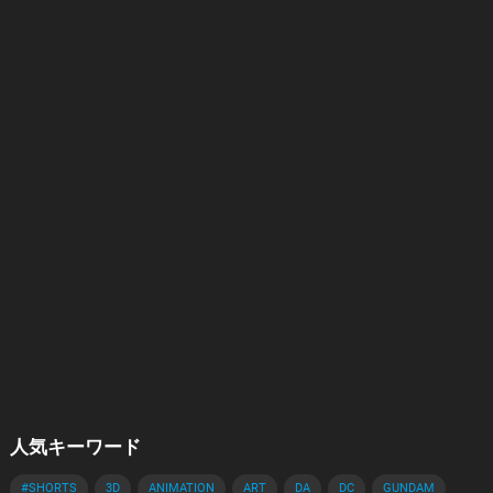
人気キーワード
#SHORTS
3D
ANIMATION
ART
DA
DC
GUNDAM