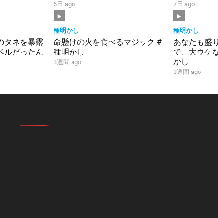
6日 ago
7日 ago
種明かし
種明かし
のタネを暴露
命懸けの火を食べるマジック #
あなたも盛
ベルだったん
種明かし
で、大ウケ
かし
3週間 ago
3週間 ago