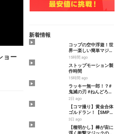
新着情報
コップの空中浮遊！世
界一楽しい簡単マジッ
ショー
ク【種明かし】
15時間 ago
ストップモーション製
作時間
15時間 ago
ラッキー無一郎！？#
鬼滅の刃 #ねんどろい
ど #コマ撮り #禰豆子
2日 ago
#時透無一郎
【コマ撮り】黄金合体
ゴルドラン！【SMP】
【黄金勇者ゴルドラ
3日 ago
ン】#shorts #ゴルド
【種明かし】棒が宙に
ラン #smp
浮く衝撃マジックのや