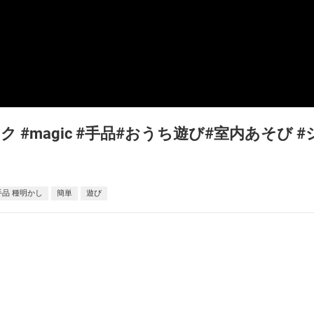
#magic #手品#おうち遊び#室内あそび #
手品 種明かし
簡単
遊び