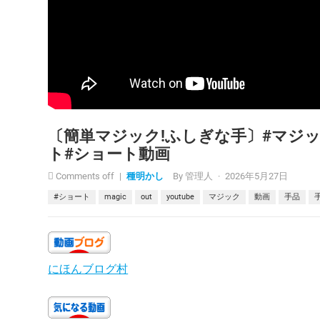
〔簡単マジック!ふしぎな手〕#マジック 
ト#ショート動画
Comments off
|
種明かし
By
管理人
·
2026年5月27日
#ショート
magic
out
youtube
マジック
動画
手品
にほんブログ村