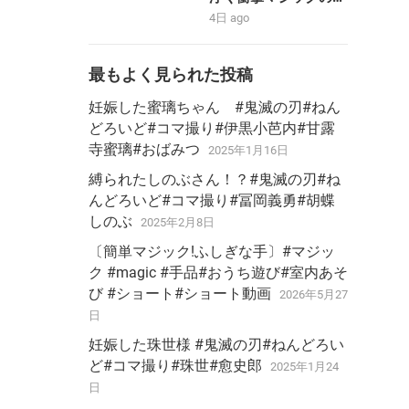
#stopmotion #黄金合
り方大暴露‼️【magic
4日 ago
体 ＃勇者 #bandai
trick】
最もよく見られた投稿
妊娠した蜜璃ちゃん #鬼滅の刃#ねん
どろいど#コマ撮り#伊黒小芭内#甘露
寺蜜璃#おばみつ
2025年1月16日
縛られたしのぶさん！？#鬼滅の刃#ね
んどろいど#コマ撮り#冨岡義勇#胡蝶
しのぶ
2025年2月8日
〔簡単マジック!ふしぎな手〕#マジッ
ク #magic #手品#おうち遊び#室内あそ
び #ショート#ショート動画
2026年5月27
日
妊娠した珠世様 #鬼滅の刃#ねんどろい
ど#コマ撮り#珠世#愈史郎
2025年1月24
日