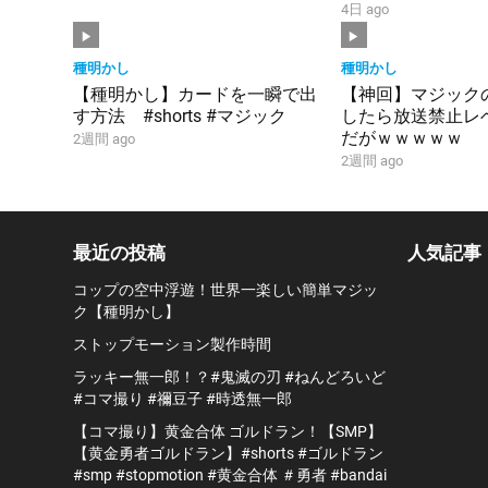
4日 ago
種明かし
種明かし
【種明かし】カードを一瞬で出
【神回】マジック
す方法 #shorts #マジック
したら放送禁止レ
だがｗｗｗｗｗ
2週間 ago
2週間 ago
最近の投稿
人気記事
コップの空中浮遊！世界一楽しい簡単マジッ
ク【種明かし】
ストップモーション製作時間
ラッキー無一郎！？#鬼滅の刃 #ねんどろいど
#コマ撮り #禰豆子 #時透無一郎
【コマ撮り】黄金合体 ゴルドラン！【SMP】
【黄金勇者ゴルドラン】#shorts #ゴルドラン
#smp #stopmotion #黄金合体 ＃勇者 #bandai