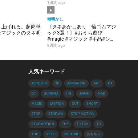
1週間 ago
種明かし
り上げれる。超簡単
〔タネあかしあり！輪ゴムマジ
なマジックのタネ明
ック3選！〕#おうち遊び
#magic #マジック #手品#ショ
ート
3週間 ago
人気キーワード
#SHORTS
3D
ANIMATION
ART
DA
DC
GUNDAM
HG
JAPAN
MAD
MAGIC
MOTION
OUT
SHORT
STOP
STOPMO
STOP MOTION
STOPMOTION
THE
TIKTOK
TO
TOP
VIDEO
YOUTUBE
おもちゃ