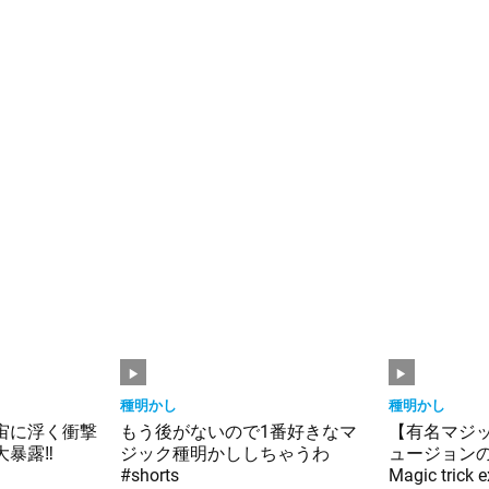
種明かし
種明かし
宙に浮く衝撃
もう後がないので1番好きなマ
【有名マジ
暴露‼️
ジック種明かししちゃうわ
ュージョンの種明
#shorts
Magic trick 