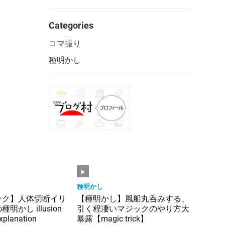
Categories
コマ撮り
種明かし
種明かし
ック】人体切断イリ
【種明かし】風船丸呑みする、
かし illusion
引く程凄いマジックのやり方大
explanation
暴露【magic trick】