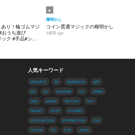
種明かし
しあり！輪ゴムマジ
コイン貫通マジックの種明かし
#おうち遊び
3週間 ago
人気キーワード
#SHORTS
3D
ANIMATION
ART
DA
DC
GUNDAM
HG
JAPAN
MAD
MAGIC
MOTION
OUT
SHORT
STOP
STOPMO
STOP MOTION
STOPMOTION
THE
TIKTOK
TO
TOP
VIDEO