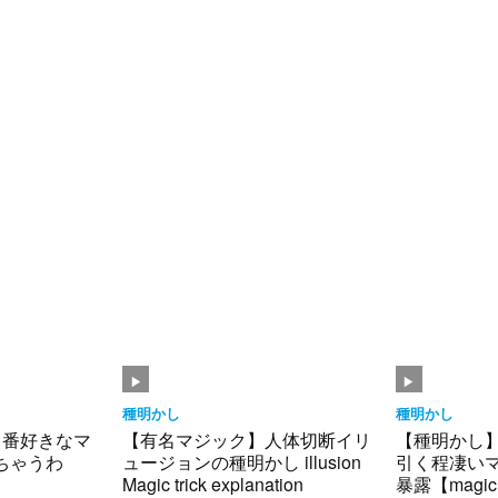
種明かし
種明かし
1番好きなマ
【有名マジック】人体切断イリ
【種明かし
ちゃうわ
ュージョンの種明かし illusion
引く程凄い
Magic trick explanation
暴露【magic 