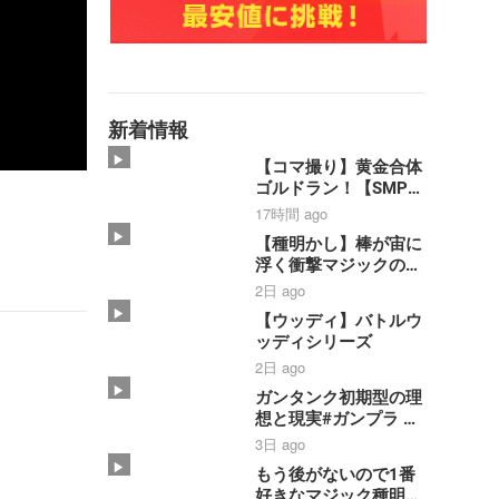
新着情報
【コマ撮り】黄金合体
ゴルドラン！【SMP】
【黄金勇者ゴルドラ
17時間 ago
ン】#shorts #ゴルド
【種明かし】棒が宙に
ラン #smp
浮く衝撃マジックのや
#stopmotion #黄金合
り方大暴露‼️【magic
2日 ago
体 ＃勇者 #bandai
trick】
【ウッディ】バトルウ
ッディシリーズ
2日 ago
ガンタンク初期型の理
想と現実#ガンプラ #
ガンダム #コマ撮り
3日 ago
もう後がないので1番
好きなマジック種明か