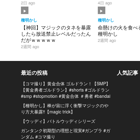
2日 ago
4日 ago
種明かし
種明かし
【神回】マジックのタネを暴露
命懸けの火を食べる
したら放送禁止レベルだったん
種明かし
だがｗｗｗｗｗ
2週間 ago
2週間 ago
最近の投稿
人気記事
【コマ撮り】黄金合体 ゴルドラン！【SMP】
【黄金勇者ゴルドラン】#shorts #ゴルドラン
#smp #stopmotion #黄金合体 ＃勇者 #bandai
【種明かし】棒が宙に浮く衝撃マジックのや
り方大暴露‼️【magic trick】
【ウッディ】バトルウッディシリーズ
ガンタンク初期型の理想と現実#ガンプラ #ガ
ンダム #コマ撮り