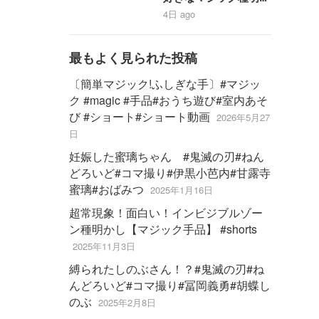
ししちゃうわ#shorts
4日 ago
最もよく見られた投稿
〔簡単マジック!ふしぎな手〕#マジッ
ク #magic #手品#おうち遊び#室内あそ
び #ショート#ショート動画
2026年5月27
日
妊娠した蜜璃ちゃん #鬼滅の刃#ねん
どろいど#コマ撮り#伊黒小芭内#甘露寺
蜜璃#おばみつ
2025年1月16日
超常現象！面白い！インビジブルゾー
ン種明かし【マジック手品】 #shorts
2025年11月3日
縛られたしのぶさん！？#鬼滅の刃#ね
んどろいど#コマ撮り#冨岡義勇#胡蝶し
のぶ
2025年2月8日