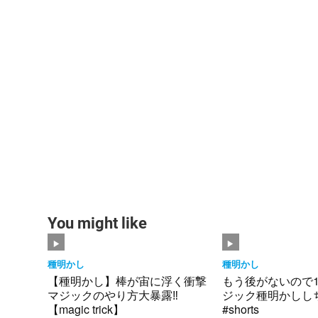
You might like
種明かし
種明かし
【種明かし】棒が宙に浮く衝撃
もう後がないので
マジックのやり方大暴露‼️
ジック種明かしし
【magic trick】
#shorts