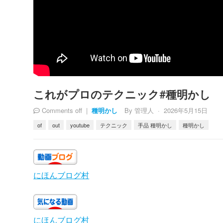
これがプロのテクニック#種明かし
Comments off
|
By
管理人
·
2026年5月15日
種明かし
of
out
youtube
テクニック
手品 種明かし
種明かし
にほんブログ村
にほんブログ村