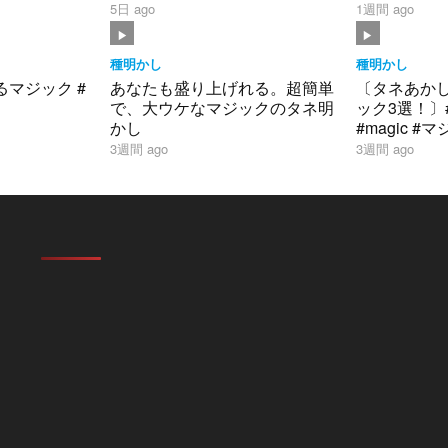
5日 ago
1週間 ago
種明かし
種明かし
マジック #
あなたも盛り上げれる。超簡単
〔タネあか
で、大ウケなマジックのタネ明
ック3選！〕
かし
#magic #マジック #手品#ショ
ート
3週間 ago
3週間 ago