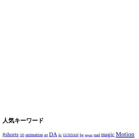
人気キーワード
Motion
DA
#shorts
magic
animation
art
hg
mad
GUNDAM
japan
3D
dc