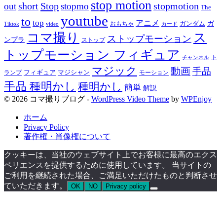
stop motion
Stop
stopmotion
out
short
stopmo
The
youtube
to
top
アニメ
ガンダム
ガ
おもちゃ
Tiktok
video
カード
コマ撮り
ス
ストップモーション
ンプラ
ストップ
トップモーション フィギュア
ト
チャンネル
マジック
動画
手品
フィギュア
ランプ
マジシャン
モーション
手品 種明かし
種明かし
簡単
解説
© 2026 コマ撮りブログ -
WordPress Video Theme
by
WPEnjoy
ホーム
Privacy Policy
著作権・肖像権について
クッキーは、当社のウェブサイト上でお客様に最高のエクス
ペリエンスを提供するために使用しています。 当サイトの
ご利用を継続された場合、ご満足いただけたものと判断させ
ていただきます。
OK
NO
Privacy policy