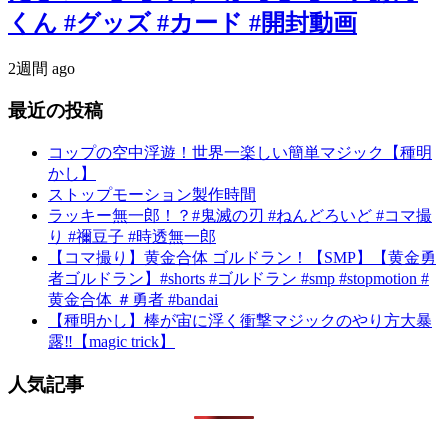
くん #グッズ #カード #開封動画
2週間 ago
最近の投稿
コップの空中浮遊！世界一楽しい簡単マジック【種明
かし】
ストップモーション製作時間
ラッキー無一郎！？#鬼滅の刃 #ねんどろいど #コマ撮
り #禰豆子 #時透無一郎
【コマ撮り】黄金合体 ゴルドラン！【SMP】【黄金勇
者ゴルドラン】#shorts #ゴルドラン #smp #stopmotion #
黄金合体 ＃勇者 #bandai
【種明かし】棒が宙に浮く衝撃マジックのやり方大暴
露‼️【magic trick】
人気記事