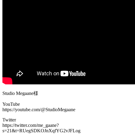
Studio Megaane様
YouTube
https://youtube.com/@StudioMegaane
Twitter
https://twitter.com/me_gaane?
s=21&t=RUegSDKOJnXqfYG2vJFLog