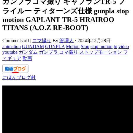
ガンプラコマ撮り ギャプランTR-5 フ
ライルー ティターンズ仕様 gunpla stop
motion GAPLANT TR-5 HRAIROO
TITANS (A.O.Z RE-BOOT)
Comments off
|
コマ撮り
By
管理人
·
2024年12月28日
animation
GUNDAM
GUNPLA
Motion
Stop
stop motion
to
video
youtube
ガンダム
ガンプラ
コマ撮り
ストップモーション フ
ィギュア
動画
にほんブログ村