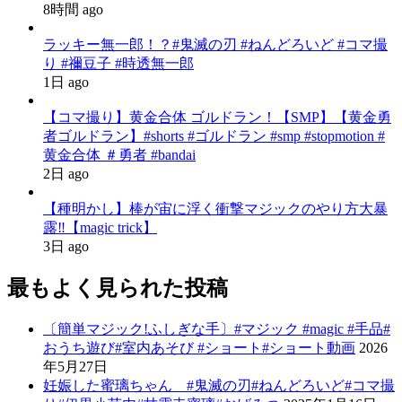
8時間 ago
ラッキー無一郎！？#鬼滅の刃 #ねんどろいど #コマ撮
り #禰豆子 #時透無一郎
1日 ago
【コマ撮り】黄金合体 ゴルドラン！【SMP】【黄金勇
者ゴルドラン】#shorts #ゴルドラン #smp #stopmotion #
黄金合体 ＃勇者 #bandai
2日 ago
【種明かし】棒が宙に浮く衝撃マジックのやり方大暴
露‼️【magic trick】
3日 ago
最もよく見られた投稿
〔簡単マジック!ふしぎな手〕#マジック #magic #手品#
おうち遊び#室内あそび #ショート#ショート動画
2026
年5月27日
妊娠した蜜璃ちゃん #鬼滅の刃#ねんどろいど#コマ撮