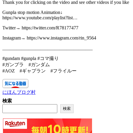
Thank you for clicking on the video and see other videos if you like
Gunpla stop motion Animation↓
https://www.youtube.com/playlist?list…
Twitter→ https://twitter.com/R78177477
Instagram→ https://www.instagram.com/rin_9564
______________________________________
#gundam #gunpla #コマ撮り
#ガンプラ #ガンダム
#AOZ #ギャプラン #フライルー
にほんブログ村
検索
検索