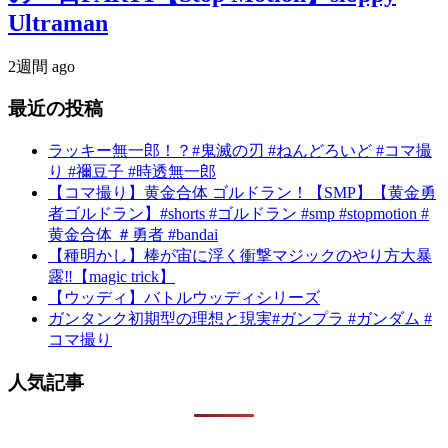
Ultraman
2週間 ago
最近の投稿
ラッキー無一郎！？#鬼滅の刃 #ねんどろいど #コマ撮
り #禰豆子 #時透無一郎
【コマ撮り】黄金合体 ゴルドラン！【SMP】【黄金勇
者ゴルドラン】#shorts #ゴルドラン #smp #stopmotion #
黄金合体 ＃勇者 #bandai
【種明かし】棒が宙に浮く衝撃マジックのやり方大暴
露‼️【magic trick】
【ウッディ】バトルウッディシリーズ
ガンタンク初期型の理想と現実#ガンプラ #ガンダム #
コマ撮り
人気記事