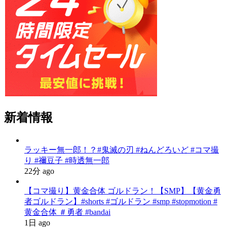
新着情報
ラッキー無一郎！？#鬼滅の刃 #ねんどろいど #コマ撮
り #禰豆子 #時透無一郎
22分 ago
【コマ撮り】黄金合体 ゴルドラン！【SMP】【黄金勇
者ゴルドラン】#shorts #ゴルドラン #smp #stopmotion #
黄金合体 ＃勇者 #bandai
1日 ago