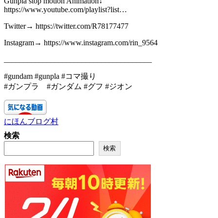
Gunpla stop motion Animation↓
https://www.youtube.com/playlist?list…
Twitter→ https://twitter.com/R78177477
Instagram→ https://www.instagram.com/rin_9564
______________________________________
#gundam #gunpla #コマ撮り
#ガンプラ #ガンダム #グフ #ジオン
にほんブログ村
検索
検索