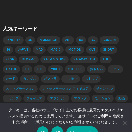
人気キーワード
#SHORTS
3D
ANIMATION
ART
DA
DC
GUNDAM
HG
JAPAN
MAD
MAGIC
MOTION
OUT
SHORT
STOP
STOPMO
STOP MOTION
STOPMOTION
THE
TIKTOK
TO
TOP
VIDEO
YOUTUBE
おもちゃ
アニメ
カード
ガンダム
ガンプラ
コマ撮り
ストップ
ストップモーション
ストップモーション フィギュア
チャンネル
トランプ
フィギュア
マジシャン
マジック
モーション
動画
手品
手品 種明かし
種明かし
簡単
解説
クッキーは、当社のウェブサイト上でお客様に最高のエクスペリエ
ンスを提供するために使用しています。 当サイトのご利用を継続さ
れた場合、ご満足いただけたものと判断させていただきます。
© 2026 コマ撮りブログ -
WordPress Video Theme
by
WPEnjoy