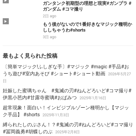
ガンタンク初期型の理想と現実#ガンプラ #
ガンダム #コマ撮り
2日 ago
もう後がないので1番好きなマジック種明か
ししちゃうわ#shorts
3日 ago
最もよく見られた投稿
〔簡単マジック!ふしぎな手〕#マジック #magic #手品#お
うち遊び#室内あそび #ショート#ショート動画
2026年5月27
日
妊娠した蜜璃ちゃん #鬼滅の刃#ねんどろいど#コマ撮り#
伊黒小芭内#甘露寺蜜璃#おばみつ
2025年1月16日
超常現象！面白い！インビジブルゾーン種明かし【マジッ
ク手品】 #shorts
2025年11月3日
縛られたしのぶさん！？#鬼滅の刃#ねんどろいど#コマ撮り
#冨岡義勇#胡蝶しのぶ
2025年2月8日