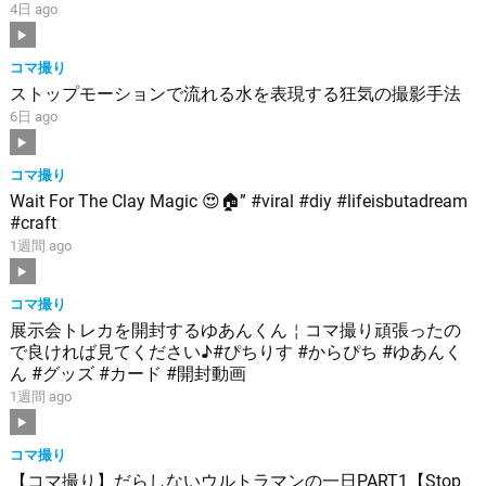
4日 ago
コマ撮り
ストップモーションで流れる水を表現する狂気の撮影手法
6日 ago
コマ撮り
Wait For The Clay Magic 😍🏠” #viral #diy #lifeisbutadream
#craft
1週間 ago
コマ撮り
展示会トレカを開封するゆあんくん￤コマ撮り頑張ったの
で良ければ見てください♪#ぴちりす #からぴち #ゆあんく
ん #グッズ #カード #開封動画
1週間 ago
コマ撮り
【コマ撮り】だらしないウルトラマンの一日PART1【Stop