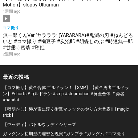
Motion】sloppy Ultraman
1週間 ago
コマ撮り
無一郎くんVer ‘ヤラララ’ (YARARARA)#鬼滅の刃 #ねんどろ
いど #コマ撮り #禰豆子 #炭治郎 #胡蝶しのぶ #時透無一郎
#甘露寺蜜璃 #堕姫
2週間 ago
最近の投稿
【コマ撮り】黄金合体 ゴルドラン！【SMP】【黄金勇者ゴルドラ
ン】#shorts #ゴルドラン #smp #stopmotion #黄金合体 ＃勇者
#bandai
【種明かし】棒が宙に浮く衝撃マジックのやり方大暴露‼️【magic
trick】
【ウッディ】バトルウッディシリーズ
ガンタンク初期型の理想と現実#ガンプラ #ガンダム #コマ撮り