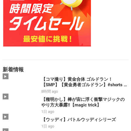
新着情報
【コマ撮り】黄金合体 ゴルドラン！
【SMP】【黄金勇者ゴルドラン】#shorts #
ゴルドラン #smp #stopmotion #黄金合体 ＃
8時間 ago
勇者 #bandai
【種明かし】棒が宙に浮く衝撃マジックの
やり方大暴露‼️【magic trick】
1日 ago
【ウッディ】バトルウッディシリーズ
1日 ago