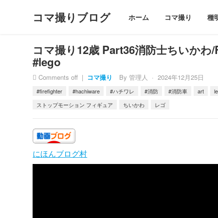
コマ撮りブログ
ホーム
コマ撮り
種
コマ撮り12歳 Part36消防士ちいかわ/Fire
#lego
Comments off
|
コマ撮り
By
管理人
·
2024年12月25日
#firefighter
#hachiware
#ハチワレ
#消防
#消防車
art
l
ストップモーション フィギュア
ちいかわ
レゴ
にほんブログ村