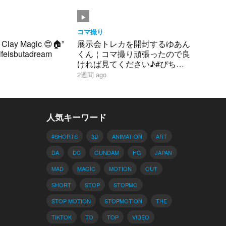
コマ撮り
 Clay Magic 😍🏠”
展示会トレカを開封するゆあん
lifeisbutadream
くん￤コマ撮り頑張ったので良
ければ見てください♪#ぴちり
す #からぴち #ゆあんくん #グ
2週間 ago
ッズ #カード #開封動画
人気キーワード
#SHORTS
3D
ANIMATION
ART
DA
DC
GUNDAM
HG
JAPAN
MAD
MAGIC
MOTION
OUT
SHORT
STOP
STOPMO
STOP MOTION
STOPMOTION
THE
TIKTOK
TO
TOP
VIDEO