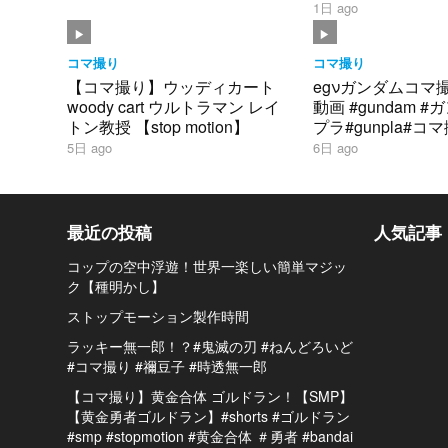
1日 ago
コマ撮り
コマ撮り
【コマ撮り】ウッディカート
egνガンダムコマ
woody cart ウルトラマン レイ
動画 #gundam 
トン教授 【stop motion】
プラ#gunpla#コ
ダム#シャア#逆襲
5日 ago
6日 ago
最近の投稿
人気記事
コップの空中浮遊！世界一楽しい簡単マジッ
ク【種明かし】
ストップモーション製作時間
ラッキー無一郎！？#鬼滅の刃 #ねんどろいど
#コマ撮り #禰豆子 #時透無一郎
【コマ撮り】黄金合体 ゴルドラン！【SMP】
【黄金勇者ゴルドラン】#shorts #ゴルドラン
#smp #stopmotion #黄金合体 ＃勇者 #bandai