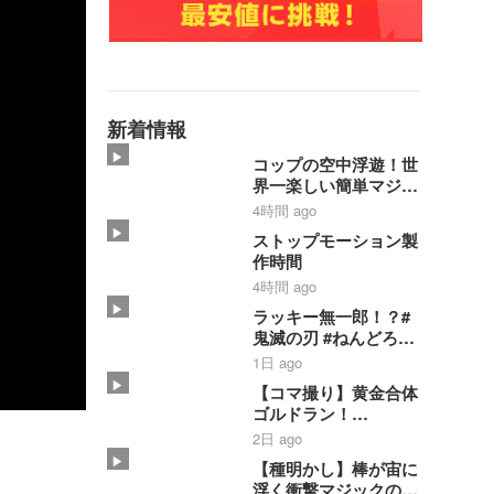
新着情報
コップの空中浮遊！世
界一楽しい簡単マジッ
ク【種明かし】
4時間 ago
ストップモーション製
作時間
4時間 ago
ラッキー無一郎！？#
鬼滅の刃 #ねんどろい
ど #コマ撮り #禰豆子
1日 ago
#時透無一郎
【コマ撮り】黄金合体
ゴルドラン！
【SMP】【黄金勇者
2日 ago
ゴルドラン】#shorts
【種明かし】棒が宙に
#ゴルドラン #smp
浮く衝撃マジックのや