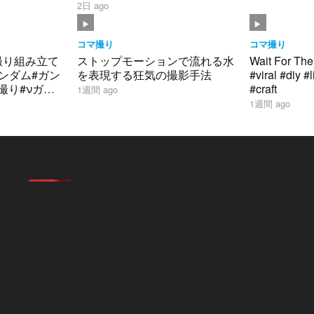
#smp #stopmotion #黄金合体 ＃
2日 ago
勇者 #bandai
コマ撮り
コマ撮り
撮り組み立て
ストップモーションで流れる水
Wait For The
#ガンダム#ガン
を表現する狂気の撮影手法
#viral #diy #
マ撮り#νガン
#craft
1週間 ago
のシャア
1週間 ago