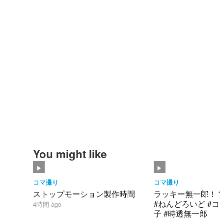
You might like
コマ撮り
コマ撮り
ストップモーション製作時間
ラッキー無一郎！
#ねんどろいど #コ
4時間 ago
子 #時透無一郎