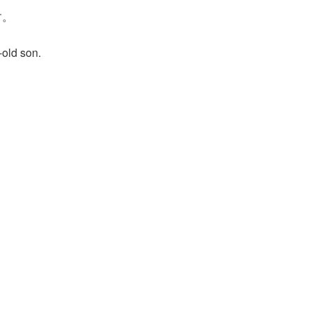
す。
-old son.