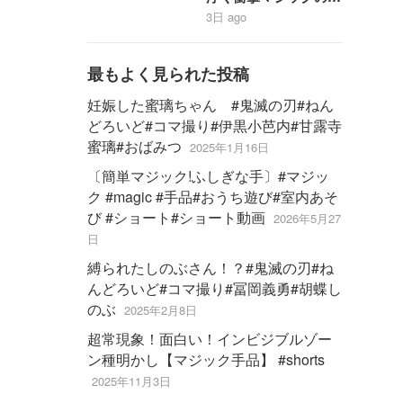
#stopmotion #黄金合
り方大暴露‼️【magic
3日 ago
体 ＃勇者 #bandai
trick】
最もよく見られた投稿
妊娠した蜜璃ちゃん #鬼滅の刃#ねん
どろいど#コマ撮り#伊黒小芭内#甘露寺
蜜璃#おばみつ
2025年1月16日
〔簡単マジック!ふしぎな手〕#マジッ
ク #magic #手品#おうち遊び#室内あそ
び #ショート#ショート動画
2026年5月27
日
縛られたしのぶさん！？#鬼滅の刃#ね
んどろいど#コマ撮り#冨岡義勇#胡蝶し
のぶ
2025年2月8日
超常現象！面白い！インビジブルゾー
ン種明かし【マジック手品】 #shorts
2025年11月3日