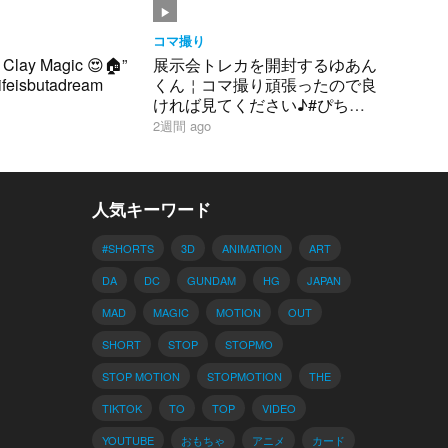
コマ撮り
 Clay Magic 😍🏠”
展示会トレカを開封するゆあん
lifeisbutadream
くん￤コマ撮り頑張ったので良
ければ見てください♪#ぴちり
す #からぴち #ゆあんくん #グ
2週間 ago
ッズ #カード #開封動画
人気キーワード
#SHORTS
3D
ANIMATION
ART
DA
DC
GUNDAM
HG
JAPAN
MAD
MAGIC
MOTION
OUT
SHORT
STOP
STOPMO
STOP MOTION
STOPMOTION
THE
TIKTOK
TO
TOP
VIDEO
YOUTUBE
おもちゃ
アニメ
カード