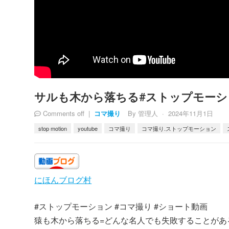
サルも木から落ちる#ストップモーショ
Comments off
|
By
管理人
·
2024年11月1日
コマ撮り
stop motion
youtube
コマ撮り
コマ撮り.ストップモーション
にほんブログ村
#ストップモーション #コマ撮り #ショート動画
猿も木から落ちる=どんな名人でも失敗することがあ