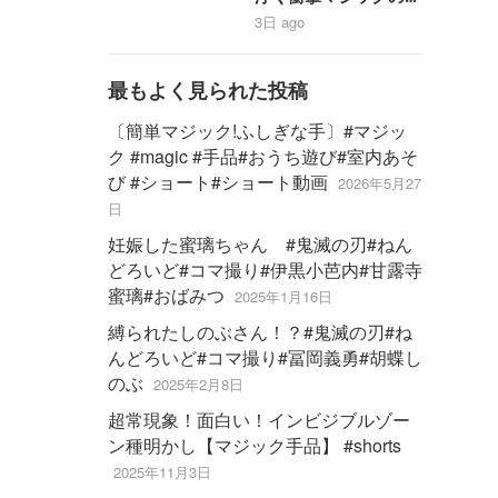
#stopmotion #黄金合
り方大暴露‼️【magic
3日 ago
体 ＃勇者 #bandai
trick】
最もよく見られた投稿
〔簡単マジック!ふしぎな手〕#マジッ
ク #magic #手品#おうち遊び#室内あそ
び #ショート#ショート動画
2026年5月27
日
妊娠した蜜璃ちゃん #鬼滅の刃#ねん
どろいど#コマ撮り#伊黒小芭内#甘露寺
蜜璃#おばみつ
2025年1月16日
縛られたしのぶさん！？#鬼滅の刃#ね
んどろいど#コマ撮り#冨岡義勇#胡蝶し
のぶ
2025年2月8日
超常現象！面白い！インビジブルゾー
ン種明かし【マジック手品】 #shorts
2025年11月3日