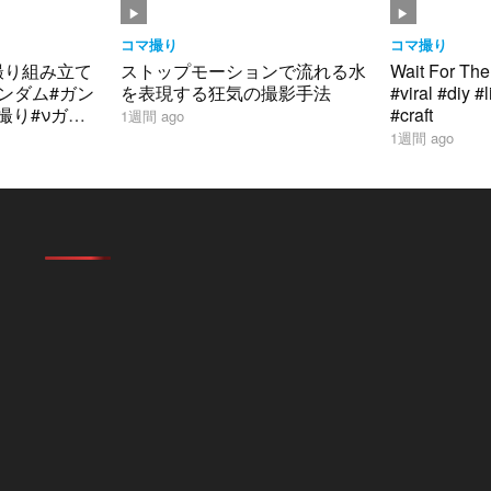
勇者 #bandai
コマ撮り
コマ撮り
撮り組み立て
ストップモーションで流れる水
Wait For The
#ガンダム#ガン
を表現する狂気の撮影手法
#viral #diy #
マ撮り#νガン
#craft
1週間 ago
のシャア
1週間 ago