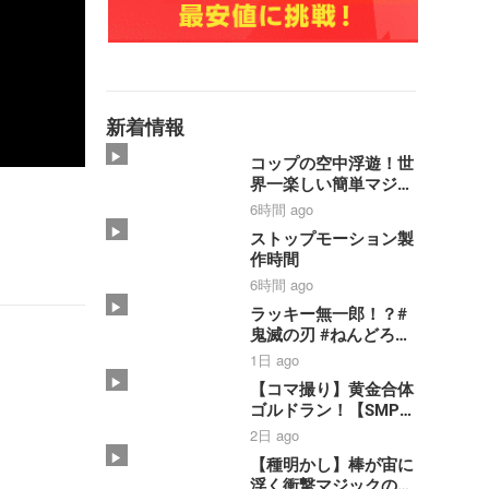
新着情報
コップの空中浮遊！世
界一楽しい簡単マジッ
ク【種明かし】
6時間 ago
ストップモーション製
作時間
6時間 ago
ラッキー無一郎！？#
鬼滅の刃 #ねんどろい
ど #コマ撮り #禰豆子
1日 ago
#時透無一郎
【コマ撮り】黄金合体
ゴルドラン！【SMP】
【黄金勇者ゴルドラ
2日 ago
ン】#shorts #ゴルド
【種明かし】棒が宙に
ラン #smp
浮く衝撃マジックのや