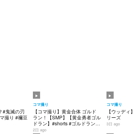
コマ撮り
コマ撮り
？#鬼滅の刃
【コマ撮り】黄金合体 ゴルド
【ウッディ
マ撮り #禰豆
ラン！【SMP】【黄金勇者ゴル
リーズ
ドラン】#shorts #ゴルドラン
3日 ago
#smp #stopmotion #黄金合体 ＃
2日 ago