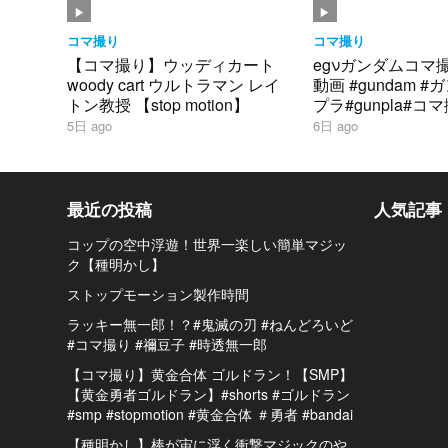
コマ撮り
コマ撮り
【コマ撮り】ウッディカート
egνガンダムコマ
woody cart ウルトラマン レイ
動画 #gundam 
トン教授 【stop motion】
プラ#gunpla#コ
ダム#シャア#逆襲
5日 ago
6日 ago
最近の投稿
人気記事
コップの空中浮遊！世界一楽しい簡単マジッ
ク【種明かし】
ストップモーション製作時間
ラッキー無一郎！？#鬼滅の刃 #ねんどろいど
#コマ撮り #禰豆子 #時透無一郎
【コマ撮り】黄金合体 ゴルドラン！【SMP】
【黄金勇者ゴルドラン】#shorts #ゴルドラン
#smp #stopmotion #黄金合体 ＃勇者 #bandai
【種明かし】棒が宙に浮く衝撃マジックのや