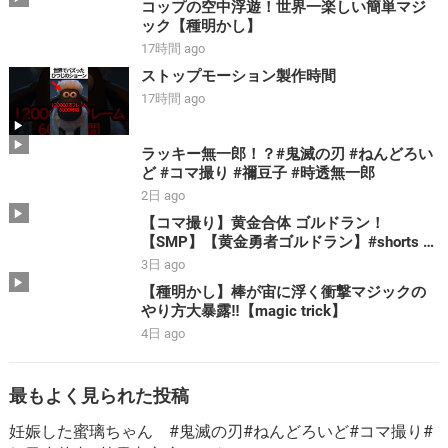
コップの空中浮遊！世界一楽しい簡単マジ
ック【種明かし】
17時間 ago
ストップモーション製作時間
17時間 ago
ラッキー無一郎！？#鬼滅の刃 #ねんどろい
ど #コマ撮り #禰豆子 #時透無一郎
2日 ago
【コマ撮り】黄金合体 ゴルドラン！
【SMP】【黄金勇者ゴルドラン】#shorts #
ゴルドラン #smp #stopmotion #黄金合体 ＃
3日 ago
勇者 #bandai
【種明かし】棒が宙に浮く衝撃マジックの
やり方大暴露‼️【magic trick】
4日 ago
最もよく見られた投稿
妊娠した蜜璃ちゃん #鬼滅の刃#ねんどろいど#コマ撮り#