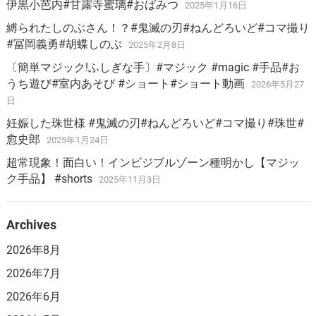
伊黒小芭内#甘露寺蜜璃#おばみつ
2025年1月16日
縛られたしのぶさん！？#鬼滅の刃#ねんどろいど#コマ撮り
#冨岡義勇#胡蝶しのぶ
2025年2月8日
〔簡単マジック!ふしぎな手〕#マジック #magic #手品#お
うち遊び#室内あそび #ショート#ショート動画
2026年5月27
日
妊娠した珠世様 #鬼滅の刃#ねんどろいど#コマ撮り#珠世#
愈史郎
2025年1月24日
超常現象！面白い！インビジブルゾーン種明かし【マジッ
ク手品】 #shorts
2025年11月3日
Archives
2026年8月
2026年7月
2026年6月