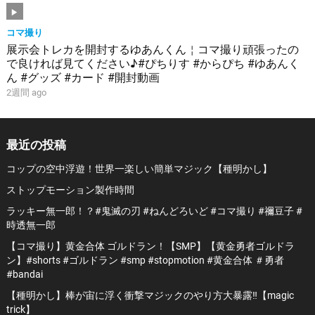
コマ撮り
展示会トレカを開封するゆあんくん￤コマ撮り頑張ったの
で良ければ見てください♪#ぴちりす #からぴち #ゆあんく
ん #グッズ #カード #開封動画
2週間 ago
最近の投稿
コップの空中浮遊！世界一楽しい簡単マジック【種明かし】
ストップモーション製作時間
ラッキー無一郎！？#鬼滅の刃 #ねんどろいど #コマ撮り #禰豆子 #
時透無一郎
【コマ撮り】黄金合体 ゴルドラン！【SMP】【黄金勇者ゴルドラ
ン】#shorts #ゴルドラン #smp #stopmotion #黄金合体 ＃勇者
#bandai
【種明かし】棒が宙に浮く衝撃マジックのやり方大暴露‼️【magic
trick】