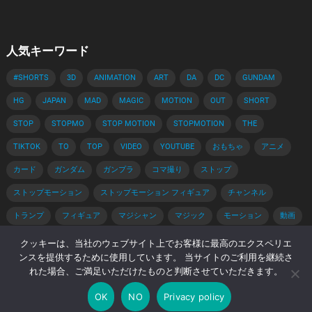
人気キーワード
#SHORTS
3D
ANIMATION
ART
DA
DC
GUNDAM
HG
JAPAN
MAD
MAGIC
MOTION
OUT
SHORT
STOP
STOPMO
STOP MOTION
STOPMOTION
THE
TIKTOK
TO
TOP
VIDEO
YOUTUBE
おもちゃ
アニメ
カード
ガンダム
ガンプラ
コマ撮り
ストップ
ストップモーション
ストップモーション フィギュア
チャンネル
トランプ
フィギュア
マジシャン
マジック
モーション
動画
手品
手品 種明かし
種明かし
簡単
解説
クッキーは、当社のウェブサイト上でお客様に最高のエクスペリエ
ンスを提供するために使用しています。 当サイトのご利用を継続さ
れた場合、ご満足いただけたものと判断させていただきます。
© 2026 コマ撮りブログ -
WordPress Video Theme
by
WPEnjoy
OK
NO
Privacy policy
ホーム
Privacy Policy
著作権・肖像権について