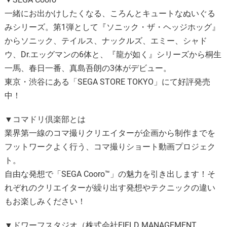
一緒にお出かけしたくなる、ころんとキュートなぬいぐる
みシリーズ。第1弾として『ソニック・ザ・ヘッジホッグ』
からソニック、テイルス、ナックルズ、エミー、シャド
ウ、Dr.エッグマンの6体と、『龍が如く』シリーズから桐生
一馬、春日一番、真島吾朗の3体がデビュー。
東京・渋谷にある「SEGA STORE TOKYO」にて好評発売
中！
▼コマドリ倶楽部とは
業界第一線のコマ撮りクリエイターが企画から制作までを
フットワークよく行う、コマ撮りショート動画プロジェク
ト。
自由な発想で「SEGA Cooro™」の魅力を引き出します！そ
れぞれのクリエイターが繰り出す発想やテクニックの違い
もお楽しみください！
▼ドワーフスタジオ（株式会社FIELD MANAGEMENT