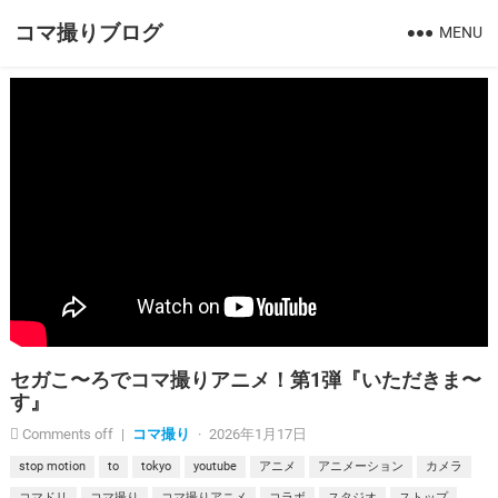
コマ撮りブログ
MENU
セガこ〜ろでコマ撮りアニメ！第1弾『いただきま〜
す』
Comments off
|
コマ撮り
·
2026年1月17日
stop motion
to
tokyo
youtube
アニメ
アニメーション
カメラ
コマドリ
コマ撮り
コマ撮りアニメ
コラボ
スタジオ
ストップ