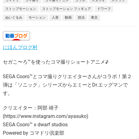
コマドリ
コマ撮り
コマ撮りアニメ
コラボ
スタジオ
ストップ
ストップモーション
ストップモーション フィギュア
ドワーフ
ぬいぐるみ
モーション
人形
動画
技法
東京
にほんブログ村
セガこ〜ろ™を使ったコマ撮りショートアニメ♪
SEGA Cooro™とコマ撮りクリエイターさんがコラボ！第２
弾は「ソニック」シリーズからエミーとDr.エッグマンで
す。
クリエイター：阿部 靖子
(https://www.instagram.com/ayasuko)
SEGA Cooro™ x dwarf studios
Powered by コマドリ倶楽部