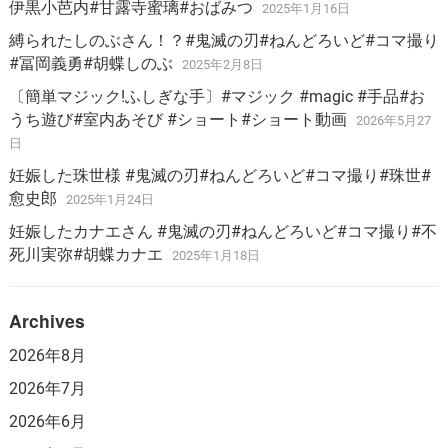
伊黒小芭内#甘露寺蜜璃#おばみつ
2025年1月16日
縛られたしのぶさん！？#鬼滅の刃#ねんどろいど#コマ撮り
#冨岡義勇#胡蝶しのぶ
2025年2月8日
〔簡単マジック!ふしぎな手〕#マジック #magic #手品#お
うち遊び#室内あそび #ショート#ショート動画
2026年5月27
日
妊娠した珠世様 #鬼滅の刃#ねんどろいど#コマ撮り#珠世#
愈史郎
2025年1月24日
妊娠したカナエさん #鬼滅の刃#ねんどろいど#コマ撮り#不
死川実弥#胡蝶カナエ
2025年1月18日
Archives
2026年8月
2026年7月
2026年6月