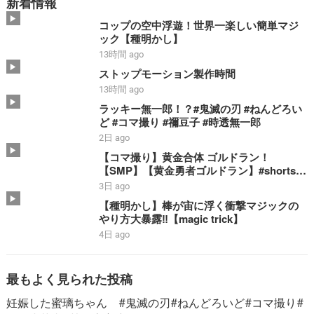
新着情報
コップの空中浮遊！世界一楽しい簡単マジ
ック【種明かし】
13時間 ago
ストップモーション製作時間
13時間 ago
ラッキー無一郎！？#鬼滅の刃 #ねんどろい
ど #コマ撮り #禰豆子 #時透無一郎
2日 ago
【コマ撮り】黄金合体 ゴルドラン！
【SMP】【黄金勇者ゴルドラン】#shorts #
ゴルドラン #smp #stopmotion #黄金合体
3日 ago
＃勇者 #bandai
【種明かし】棒が宙に浮く衝撃マジックの
やり方大暴露‼️【magic trick】
4日 ago
最もよく見られた投稿
妊娠した蜜璃ちゃん #鬼滅の刃#ねんどろいど#コマ撮り#