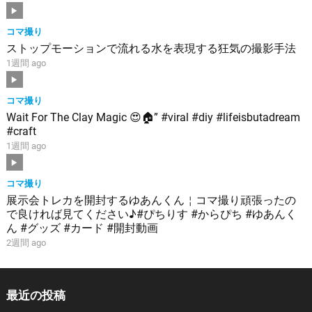
コマ撮り
ストップモーションで流れる水を表現する狂気の撮影手法
1週間 ago
コマ撮り
Wait For The Clay Magic 😍🏠” #viral #diy #lifeisbutadream
#craft
1週間 ago
コマ撮り
展示会トレカを開封するゆあんくん￤コマ撮り頑張ったの
で良ければ見てください♪#ぴちりす #からぴち #ゆあんく
ん #グッズ #カード #開封動画
2週間 ago
最近の投稿