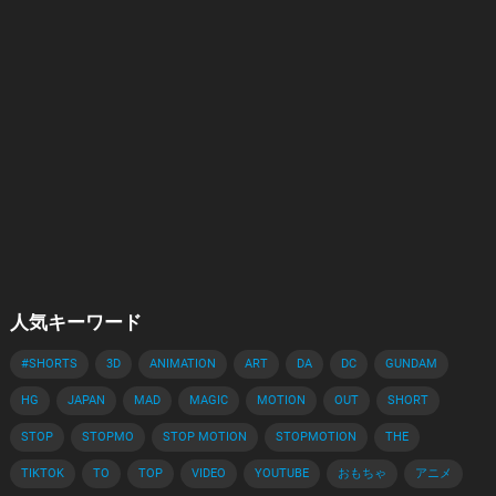
人気キーワード
#SHORTS
3D
ANIMATION
ART
DA
DC
GUNDAM
HG
JAPAN
MAD
MAGIC
MOTION
OUT
SHORT
STOP
STOPMO
STOP MOTION
STOPMOTION
THE
TIKTOK
TO
TOP
VIDEO
YOUTUBE
おもちゃ
アニメ