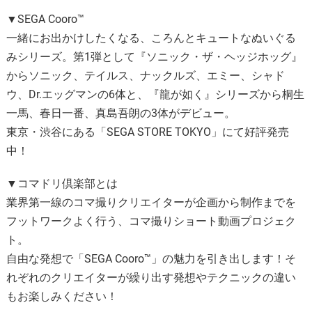
▼SEGA Cooro™
一緒にお出かけしたくなる、ころんとキュートなぬいぐる
みシリーズ。第1弾として『ソニック・ザ・ヘッジホッグ』
からソニック、テイルス、ナックルズ、エミー、シャド
ウ、Dr.エッグマンの6体と、『龍が如く』シリーズから桐生
一馬、春日一番、真島吾朗の3体がデビュー。
東京・渋谷にある「SEGA STORE TOKYO」にて好評発売
中！
▼コマドリ倶楽部とは
業界第一線のコマ撮りクリエイターが企画から制作までを
フットワークよく行う、コマ撮りショート動画プロジェク
ト。
自由な発想で「SEGA Cooro™」の魅力を引き出します！そ
れぞれのクリエイターが繰り出す発想やテクニックの違い
もお楽しみください！