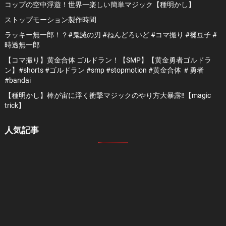
コップの空中浮遊！世界一楽しい簡単マジック【種明かし】
ストップモーション製作時間
ラッキー無一郎！？#鬼滅の刃 #ねんどろいど #コマ撮り #禰豆子 #
時透無一郎
【コマ撮り】黄金合体 ゴルドラン！【SMP】【黄金勇者ゴルドラ
ン】#shorts #ゴルドラン #smp #stopmotion #黄金合体 ＃勇者
#bandai
【種明かし】棒が宙に浮く衝撃マジックのやり方大暴露‼️【magic
trick】
人気記事