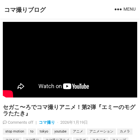
コマ撮りブログ
MENU
セガこ〜ろでコマ撮りアニメ！第2弾『エミーのモグ
ラたたき』
コマ撮り
Comments off
|
·
2026年1月19日
stop motion
to
tokyo
youtube
アニメ
アニメーション
カメラ