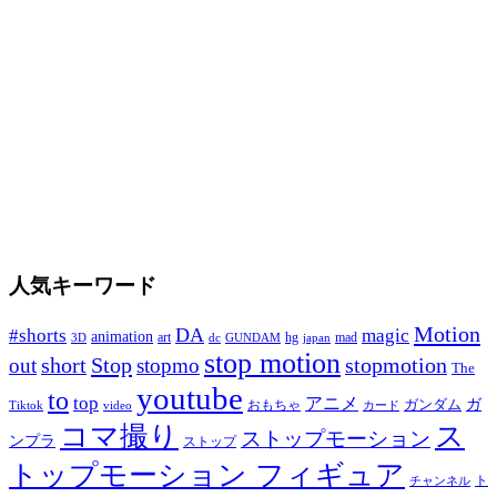
人気キーワード
Motion
DA
#shorts
magic
animation
art
hg
mad
GUNDAM
japan
3D
dc
stop motion
Stop
stopmotion
out
short
stopmo
The
youtube
to
top
アニメ
ガンダム
ガ
おもちゃ
Tiktok
video
カード
コマ撮り
ス
ストップモーション
ンプラ
ストップ
トップモーション フィギュア
ト
チャンネル