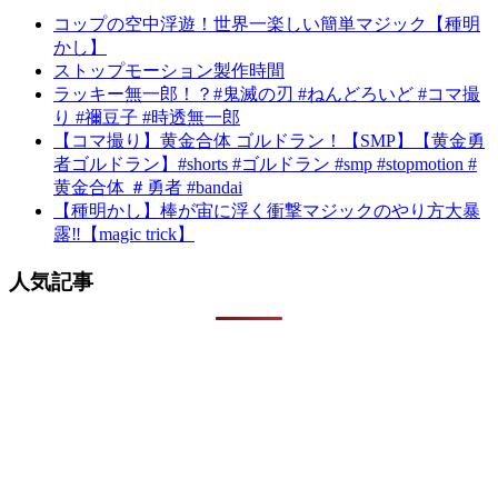
コップの空中浮遊！世界一楽しい簡単マジック【種明
かし】
ストップモーション製作時間
ラッキー無一郎！？#鬼滅の刃 #ねんどろいど #コマ撮
り #禰豆子 #時透無一郎
【コマ撮り】黄金合体 ゴルドラン！【SMP】【黄金勇
者ゴルドラン】#shorts #ゴルドラン #smp #stopmotion #
黄金合体 ＃勇者 #bandai
【種明かし】棒が宙に浮く衝撃マジックのやり方大暴
露‼️【magic trick】
人気記事