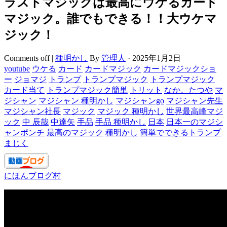
ラストマジックは最高にウケるカード
マジック。誰でもできる！！大ウケマ
ジック！
Comments off
|
種明かし
By
管理人
·
2025年1月2日
youtube
ウケる
カード
カードマジック
カードマジックショ
ー
ジョマジ
トランプ
トランプマジック
トランプマジック
カード当て
トランプマジック簡単
トリット
なか。たつや
マ
ジシャン
マジシャン 種明かし
マジシャンgo
マジシャン先生
マジシャン社長
マジック
マジック 種明かし
世界最高峰マジ
ック
中 辰哉
中達矢
手品
手品 種明かし
日本
日本一のマジシ
ャンポンチ
最高のマジック
種明かし
簡単でできるトランプ
まじく
にほんブログ村