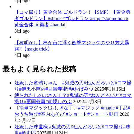
2日 ago
【コマ撮り】黄金合体 ゴルドラン！【SMP】【黄金勇
者ゴルドラン】#shorts #ゴルドラン #smp #stopmotion #
黄金合体 ＃勇者 #bandai
3日 ago
【種明かし】棒が宙に浮く衝撃マジックのやり方大暴
露‼️【magic trick】
4日 ago
最もよく見られた投稿
妊娠した蜜璃ちゃん #鬼滅の刃#ねんどろいど#コマ撮
り#伊黒小芭内#甘露寺蜜璃#おばみつ
2025年1月16日
縛られたしのぶさん！？#鬼滅の刃#ねんどろいど#コマ
撮り#冨岡義勇#胡蝶しのぶ
2025年2月8日
〔簡単マジック!ふしぎな手〕#マジック #magic #手品#
おうち遊び#室内あそび #ショート#ショート動画
2026
年5月27日
妊娠した珠世様 #鬼滅の刃#ねんどろいど#コマ撮り#珠
世#愈史郎
2025年1月24日