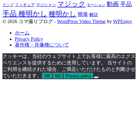
マジック
動画
手品
フィギュア
ランプ
マジシャン
モーション
手品 種明かし
種明かし
簡単
解説
© 2026 コマ撮りブログ -
WordPress Video Theme
by
WPEnjoy
ホーム
Privacy Policy
著作権・肖像権について
クッキーは、当社のウェブサイト上でお客様に最高のエクス
ペリエンスを提供するために使用しています。 当サイトの
ご利用を継続された場合、ご満足いただけたものと判断させ
ていただきます。
OK
NO
Privacy policy