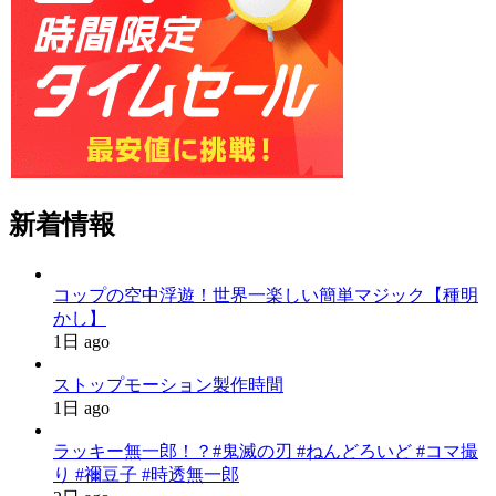
新着情報
コップの空中浮遊！世界一楽しい簡単マジック【種明
かし】
1日 ago
ストップモーション製作時間
1日 ago
ラッキー無一郎！？#鬼滅の刃 #ねんどろいど #コマ撮
り #禰豆子 #時透無一郎