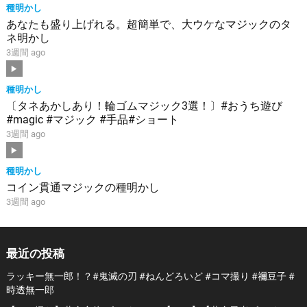
種明かし
あなたも盛り上げれる。超簡単で、大ウケなマジックのタ
ネ明かし
3週間 ago
種明かし
〔タネあかしあり！輪ゴムマジック3選！〕#おうち遊び
#magic #マジック #手品#ショート
3週間 ago
種明かし
コイン貫通マジックの種明かし
3週間 ago
最近の投稿
ラッキー無一郎！？#鬼滅の刃 #ねんどろいど #コマ撮り #禰豆子 #
時透無一郎