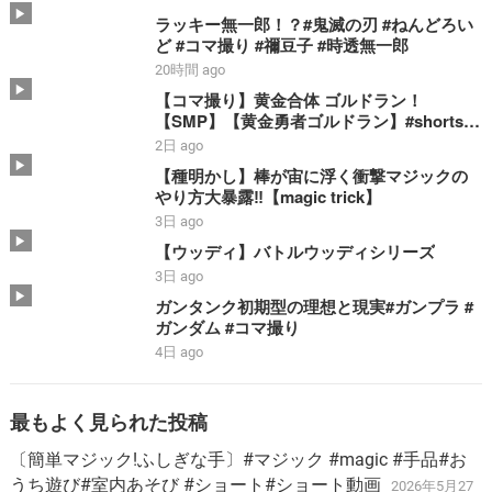
ラッキー無一郎！？#鬼滅の刃 #ねんどろい
ど #コマ撮り #禰豆子 #時透無一郎
20時間 ago
【コマ撮り】黄金合体 ゴルドラン！
【SMP】【黄金勇者ゴルドラン】#shorts #
ゴルドラン #smp #stopmotion #黄金合体
2日 ago
＃勇者 #bandai
【種明かし】棒が宙に浮く衝撃マジックの
やり方大暴露‼️【magic trick】
3日 ago
【ウッディ】バトルウッディシリーズ
3日 ago
ガンタンク初期型の理想と現実#ガンプラ #
ガンダム #コマ撮り
4日 ago
最もよく見られた投稿
〔簡単マジック!ふしぎな手〕#マジック #magic #手品#お
うち遊び#室内あそび #ショート#ショート動画
2026年5月27