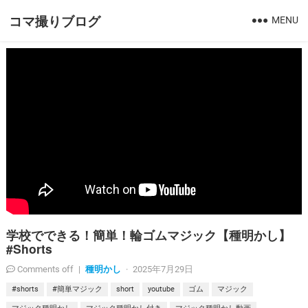
コマ撮りブログ
MENU
学校でできる！簡単！輪ゴムマジック【種明かし】
#Shorts
種明かし
Comments off
|
·
2025年7月29日
#shorts
#簡単マジック
short
youtube
ゴム
マジック