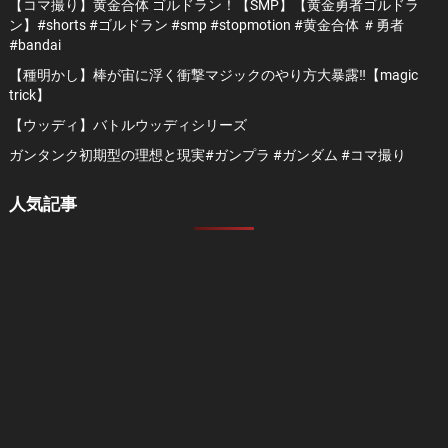
【コマ撮り】黄金合体 ゴルドラン！【SMP】【黄金勇者ゴルドラ
ン】#shorts #ゴルドラン #smp #stopmotion #黄金合体 ＃勇者
#bandai
【種明かし】棒が宙に浮く衝撃マジックのやり方大暴露‼️【magic
trick】
【ウッディ】バトルウッディシリーズ
ガンタンク初期型の理想と現実#ガンプラ #ガンダム #コマ撮り
人気記事