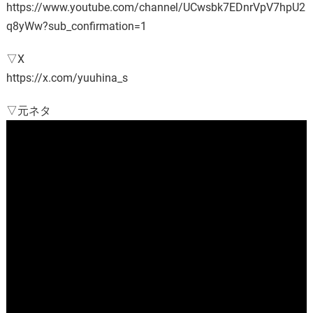
https://www.youtube.com/channel/UCwsbk7EDnrVpV7hpU2
q8yWw?sub_confirmation=1
▽X
https://x.com/yuuhina_s
▽元ネタ