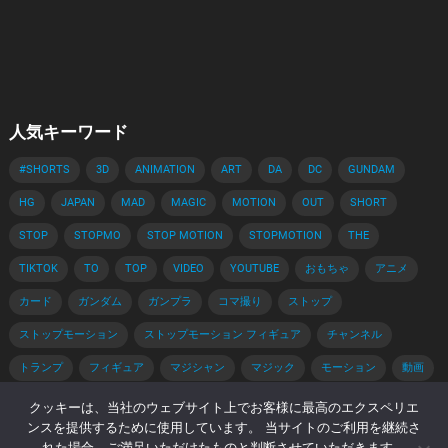
人気キーワード
#SHORTS
3D
ANIMATION
ART
DA
DC
GUNDAM
HG
JAPAN
MAD
MAGIC
MOTION
OUT
SHORT
STOP
STOPMO
STOP MOTION
STOPMOTION
THE
TIKTOK
TO
TOP
VIDEO
YOUTUBE
おもちゃ
アニメ
カード
ガンダム
ガンプラ
コマ撮り
ストップ
ストップモーション
ストップモーション フィギュア
チャンネル
トランプ
フィギュア
マジシャン
マジック
モーション
動画
手品
手品 種明かし
種明かし
簡単
解説
クッキーは、当社のウェブサイト上でお客様に最高のエクスペリエ
ンスを提供するために使用しています。 当サイトのご利用を継続さ
れた場合、ご満足いただけたものと判断させていただきます。