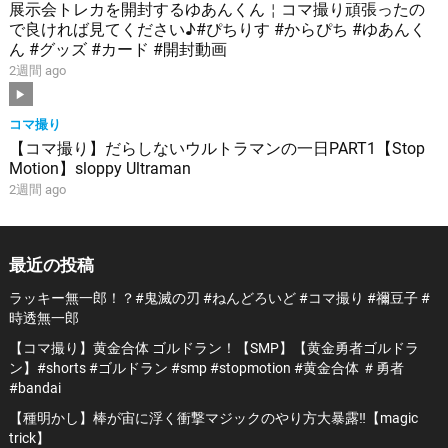
展示会トレカを開封するゆあんくん￤コマ撮り頑張ったの
で良ければ見てください♪#ぴちりす #からぴち #ゆあんく
ん #グッズ #カード #開封動画
2週間 ago
コマ撮り
【コマ撮り】だらしないウルトラマンの一日PART1【Stop
Motion】sloppy Ultraman
2週間 ago
最近の投稿
ラッキー無一郎！？#鬼滅の刃 #ねんどろいど #コマ撮り #禰豆子 #
時透無一郎
【コマ撮り】黄金合体 ゴルドラン！【SMP】【黄金勇者ゴルドラ
ン】#shorts #ゴルドラン #smp #stopmotion #黄金合体 ＃勇者
#bandai
【種明かし】棒が宙に浮く衝撃マジックのやり方大暴露‼️【magic
trick】