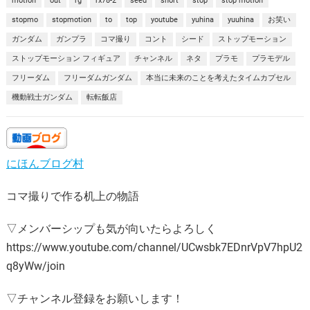
motion
out
rg
rx78-2
seed
short
stop
stop motion
stopmo
stopmotion
to
top
youtube
yuhina
yuuhina
お笑い
ガンダム
ガンプラ
コマ撮り
コント
シード
ストップモーション
ストップモーション フィギュア
チャンネル
ネタ
プラモ
プラモデル
フリーダム
フリーダムガンダム
本当に未来のことを考えたタイムカプセル
機動戦士ガンダム
転転飯店
にほんブログ村
コマ撮りで作る机上の物語
▽メンバーシップも気が向いたらよろしく
https://www.youtube.com/channel/UCwsbk7EDnrVpV7hpU2
q8yWw/join
▽チャンネル登録をお願いします！