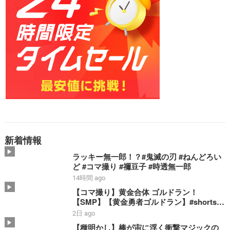
新着情報
ラッキー無一郎！？#鬼滅の刃 #ねんどろい
ど #コマ撮り #禰豆子 #時透無一郎
14時間 ago
【コマ撮り】黄金合体 ゴルドラン！
【SMP】【黄金勇者ゴルドラン】#shorts #
ゴルドラン #smp #stopmotion #黄金合体
2日 ago
＃勇者 #bandai
【種明かし】棒が宙に浮く衝撃マジックの