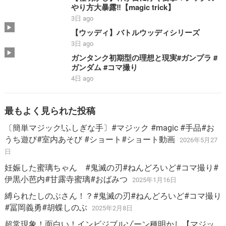
やり方大暴露‼️【magic trick】
3日 ago
【ウッディ】バトルウッディシリーズ
3日 ago
ガンタンク初期型の理想と現実#ガンプラ #
ガンダム #コマ撮り
4日 ago
最もよく見られた投稿
〔簡単マジック!ふしぎな手〕#マジック #magic #手品#お
うち遊び#室内あそび #ショート#ショート動画
2026年5月27
日
妊娠した蜜璃ちゃん #鬼滅の刃#ねんどろいど#コマ撮り#
伊黒小芭内#甘露寺蜜璃#おばみつ
2025年1月16日
縛られたしのぶさん！？#鬼滅の刃#ねんどろいど#コマ撮り
#冨岡義勇#胡蝶しのぶ
2025年2月8日
超常現象！面白い！インビジブルゾーン種明かし【マジッ