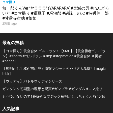
コマ撮り
無一郎くんVer ‘ヤラララ’ (YARARARA)#鬼滅の刃 #ねんどろ
いど #コマ撮り #禰豆子 #炭治郎 #胡蝶しのぶ #時透無一郎
#甘露寺蜜璃 #堕姫
2週間 ago
最近の投稿
【コマ撮り】黄金合体 ゴルドラン！【SMP】【黄金勇者ゴルドラ
ン】#shorts #ゴルドラン #smp #stopmotion #黄金合体 ＃勇者
#bandai
【種明かし】棒が宙に浮く衝撃マジックのやり方大暴露‼️【magic
trick】
【ウッディ】バトルウッディシリーズ
ガンタンク初期型の理想と現実#ガンプラ #ガンダム #コマ撮り
もう後がないので1番好きなマジック種明かししちゃうわ#shorts
人気記事