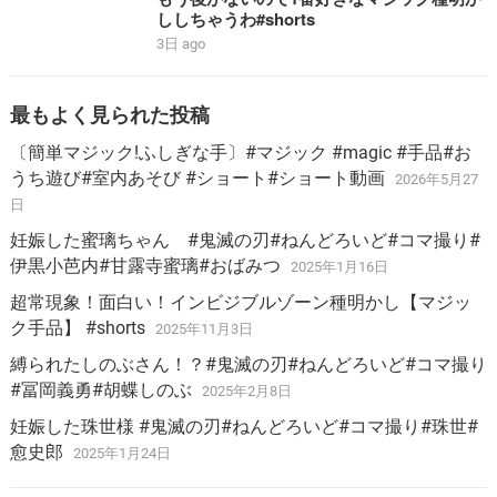
ししちゃうわ#shorts
3日 ago
最もよく見られた投稿
〔簡単マジック!ふしぎな手〕#マジック #magic #手品#お
うち遊び#室内あそび #ショート#ショート動画
2026年5月27
日
妊娠した蜜璃ちゃん #鬼滅の刃#ねんどろいど#コマ撮り#
伊黒小芭内#甘露寺蜜璃#おばみつ
2025年1月16日
超常現象！面白い！インビジブルゾーン種明かし【マジッ
ク手品】 #shorts
2025年11月3日
縛られたしのぶさん！？#鬼滅の刃#ねんどろいど#コマ撮り
#冨岡義勇#胡蝶しのぶ
2025年2月8日
妊娠した珠世様 #鬼滅の刃#ねんどろいど#コマ撮り#珠世#
愈史郎
2025年1月24日