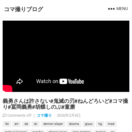
コマ撮りブログ
MENU
義勇さんは許さない#鬼滅の刃#ねんどろいど#コマ撮
り#冨岡義勇#胡蝶しのぶ#童磨
コマ撮り
Comments off
|
·
2026年2月8日
3d
art
da
dc
demon slayer
douma
giyuu
hg
mad