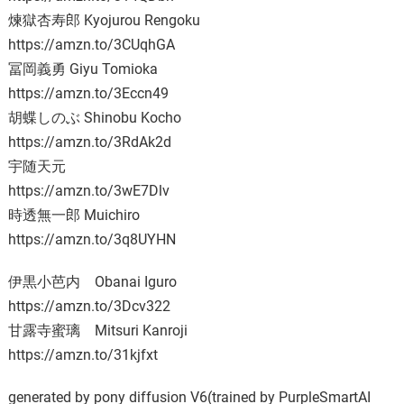
煉獄杏寿郎 Kyojurou Rengoku
https://amzn.to/3CUqhGA
冨岡義勇 Giyu Tomioka
https://amzn.to/3Eccn49
胡蝶しのぶ Shinobu Kocho
https://amzn.to/3RdAk2d
宇随天元
https://amzn.to/3wE7Dlv
時透無一郎 Muichiro
https://amzn.to/3q8UYHN
伊黒小芭内 Obanai Iguro
https://amzn.to/3Dcv322
甘露寺蜜璃 Mitsuri Kanroji
https://amzn.to/31kjfxt
generated by pony diffusion V6(trained by PurpleSmartAI