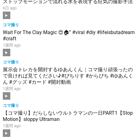
ストップモーションで流れる水を表現する狂気の撮影手法
6日 ago
コマ撮り
Wait For The Clay Magic 😍🏠” #viral #diy #lifeisbutadream
#craft
1週間 ago
コマ撮り
展示会トレカを開封するゆあんくん￤コマ撮り頑張ったの
で良ければ見てください♪#ぴちりす #からぴち #ゆあんく
ん #グッズ #カード #開封動画
1週間 ago
コマ撮り
【コマ撮り】だらしないウルトラマンの一日PART1【Stop
Motion】sloppy Ultraman
1週間 ago