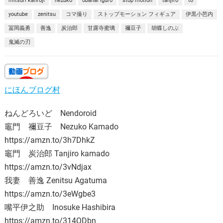
mitsuri kanroji
nezuko
obanai iguro
stop motion
tanjiro
to
youtube
zenitsu
コマ撮り
ストップモーション フィギュア
伊黒小芭内
冨岡義勇
善逸
炭治郎
甘露寺蜜璃
禰豆子
胡蝶しのぶ
鬼滅の刃
にほんブログ村
ねんどろいど Nendoroid
竈門 禰豆子 Nezuko Kamado
https://amzn.to/3h7DhkZ
竈門 炭治郎 Tanjiro kamado
https://amzn.to/3vNdjax
我妻 善逸 Zenitsu Agatuma
https://amzn.to/3eWgbe3
嘴平伊之助 Inosuke Hashibira
https://amzn.to/314QDbn