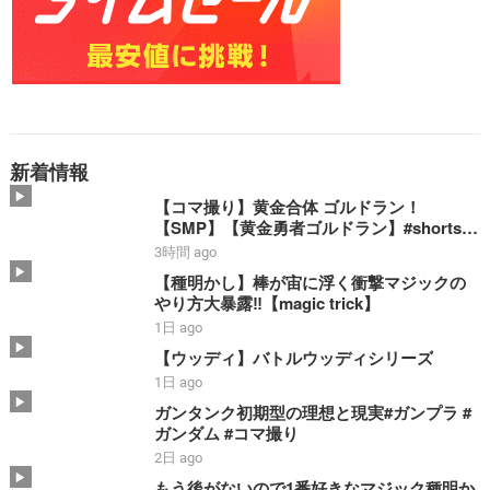
新着情報
【コマ撮り】黄金合体 ゴルドラン！
【SMP】【黄金勇者ゴルドラン】#shorts #
ゴルドラン #smp #stopmotion #黄金合体
3時間 ago
＃勇者 #bandai
【種明かし】棒が宙に浮く衝撃マジックの
やり方大暴露‼️【magic trick】
1日 ago
【ウッディ】バトルウッディシリーズ
1日 ago
ガンタンク初期型の理想と現実#ガンプラ #
ガンダム #コマ撮り
2日 ago
もう後がないので1番好きなマジック種明か