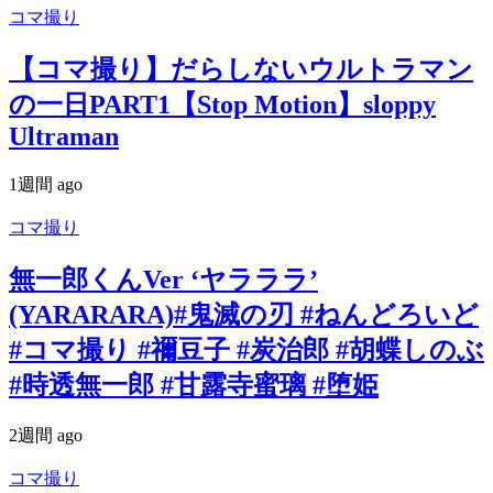
コマ撮り
【コマ撮り】だらしないウルトラマン
の一日PART1【Stop Motion】sloppy
Ultraman
1週間 ago
コマ撮り
無一郎くんVer ‘ヤラララ’
(YARARARA)#鬼滅の刃 #ねんどろいど
#コマ撮り #禰豆子 #炭治郎 #胡蝶しのぶ
#時透無一郎 #甘露寺蜜璃 #堕姫
2週間 ago
コマ撮り