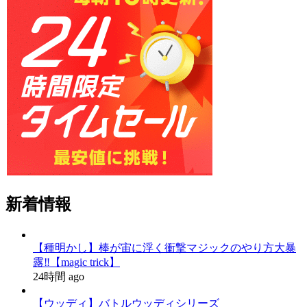
新着情報
【種明かし】棒が宙に浮く衝撃マジックのやり方大暴
露‼️【magic trick】
24時間 ago
【ウッディ】バトルウッディシリーズ