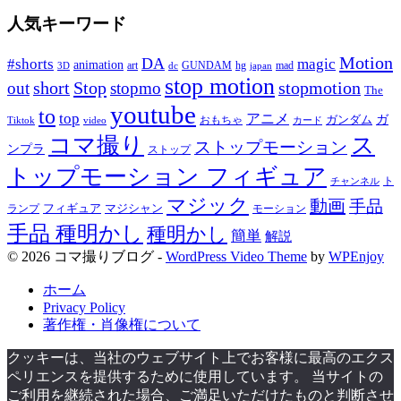
人気キーワード
Motion
DA
#shorts
magic
animation
art
hg
mad
GUNDAM
japan
3D
dc
stop motion
Stop
stopmotion
out
short
stopmo
The
youtube
to
top
アニメ
ガンダム
ガ
おもちゃ
Tiktok
video
カード
コマ撮り
ス
ストップモーション
ンプラ
ストップ
トップモーション フィギュア
ト
チャンネル
マジック
動画
手品
フィギュア
ランプ
マジシャン
モーション
手品 種明かし
種明かし
簡単
解説
© 2026 コマ撮りブログ -
WordPress Video Theme
by
WPEnjoy
ホーム
Privacy Policy
著作権・肖像権について
クッキーは、当社のウェブサイト上でお客様に最高のエクス
ペリエンスを提供するために使用しています。 当サイトの
ご利用を継続された場合、ご満足いただけたものと判断させ