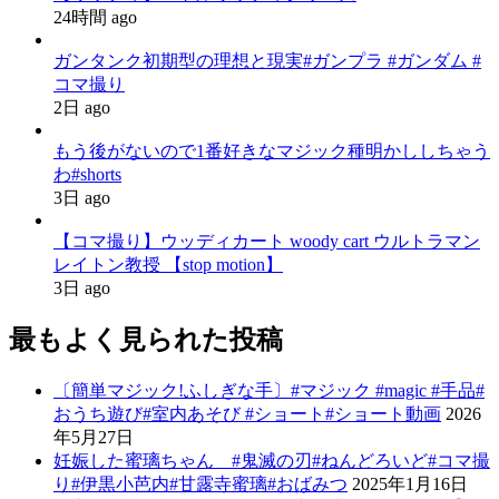
24時間 ago
ガンタンク初期型の理想と現実#ガンプラ #ガンダム #
コマ撮り
2日 ago
もう後がないので1番好きなマジック種明かししちゃう
わ#shorts
3日 ago
【コマ撮り】ウッディカート woody cart ウルトラマン
レイトン教授 【stop motion】
3日 ago
最もよく見られた投稿
〔簡単マジック!ふしぎな手〕#マジック #magic #手品#
おうち遊び#室内あそび #ショート#ショート動画
2026
年5月27日
妊娠した蜜璃ちゃん #鬼滅の刃#ねんどろいど#コマ撮
り#伊黒小芭内#甘露寺蜜璃#おばみつ
2025年1月16日