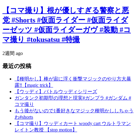
【コマ撮り】根が優しすぎる警察と悪
党 #Shorts #仮面ライダー #仮面ライダ
ーゼッツ #仮面ライダーガヴ #装動 #コ
マ撮り #tokusatsu #特撮
2週間 ago
最近の投稿
【種明かし】棒が宙に浮く衝撃マジックのやり方大暴
露‼️【magic trick】
【ウッディ】バトルウッディシリーズ
ガンタンク初期型の理想と現実#ガンプラ #ガンダム #
コマ撮り
もう後がないので1番好きなマジック種明かししちゃう
わ#shorts
【コマ撮り】ウッディカート woody cart ウルトラマン
レイトン教授 【stop motion】