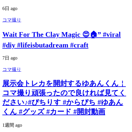
6日 ago
コマ撮り
Wait For The Clay Magic 😍🏠” #viral
#diy #lifeisbutadream #craft
7日 ago
コマ撮り
展示会トレカを開封するゆあんくん￤
コマ撮り頑張ったので良ければ見てく
ださい♪#ぴちりす #からぴち #ゆあん
くん #グッズ #カード #開封動画
1週間 ago