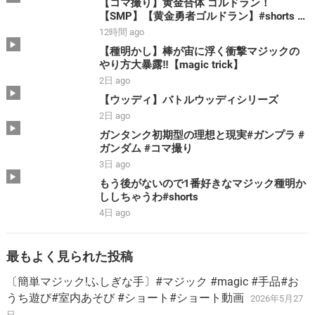
【コマ撮り】黄金合体 ゴルドラン！
【SMP】【黄金勇者ゴルドラン】#shorts #
ゴルドラン #smp #stopmotion #黄金合体 ＃
12時間 ago
勇者 #bandai
【種明かし】棒が宙に浮く衝撃マジックの
やり方大暴露‼️【magic trick】
2日 ago
【ウッディ】バトルウッディシリーズ
2日 ago
ガンタンク初期型の理想と現実#ガンプラ #
ガンダム #コマ撮り
3日 ago
もう後がないので1番好きなマジック種明か
ししちゃうわ#shorts
4日 ago
最もよく見られた投稿
〔簡単マジック!ふしぎな手〕#マジック #magic #手品#お
うち遊び#室内あそび #ショート#ショート動画
2026年5月27
日