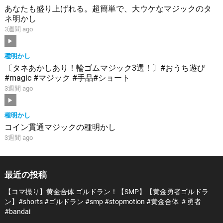
あなたも盛り上げれる。超簡単で、大ウケなマジックのタ
ネ明かし
3週間 ago
種明かし
〔タネあかしあり！輪ゴムマジック3選！〕#おうち遊び
#magic #マジック #手品#ショート
3週間 ago
種明かし
コイン貫通マジックの種明かし
3週間 ago
最近の投稿
【コマ撮り】黄金合体 ゴルドラン！【SMP】【黄金勇者ゴルドラ
ン】#shorts #ゴルドラン #smp #stopmotion #黄金合体 ＃勇者
#bandai