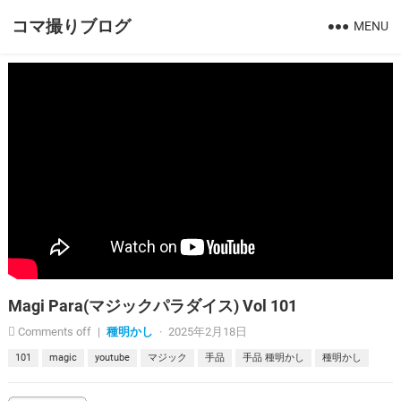
コマ撮りブログ
MENU
Magi Para(マジックパラダイス) Vol 101
Comments off
|
種明かし
·
2025年2月18日
101
magic
youtube
マジック
手品
手品 種明かし
種明かし