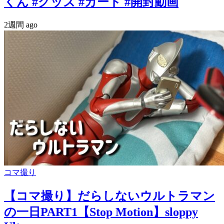
くん #グッズ #カード #開封動画
2週間 ago
コマ撮り
【コマ撮り】だらしないウルトラマン
の一日PART1【Stop Motion】sloppy