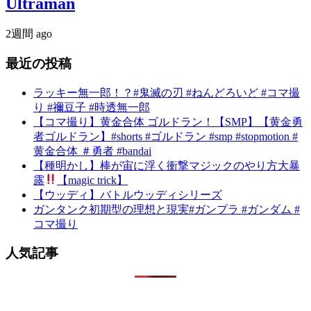
Ultraman
2週間 ago
最近の投稿
ラッキー無一郎！？#鬼滅の刃 #ねんどろいど #コマ撮
り #禰豆子 #時透無一郎
【コマ撮り】黄金合体 ゴルドラン！【SMP】【黄金勇
者ゴルドラン】#shorts #ゴルドラン #smp #stopmotion #
黄金合体 ＃勇者 #bandai
【種明かし】棒が宙に浮く衝撃マジックのやり方大暴
露
【magic trick】
【ウッディ】バトルウッディシリーズ
ガンタンク初期型の理想と現実#ガンプラ #ガンダム #
コマ撮り
人気記事