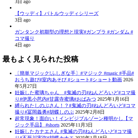
3日 ago
【ウッディ】バトルウッディシリーズ
3日 ago
ガンタンク初期型の理想と現実#ガンプラ #ガンダム #
コマ撮り
4日 ago
最もよく見られた投稿
〔簡単マジック!ふしぎな手〕#マジック #magic #手品#
おうち遊び#室内あそび #ショート#ショート動画
2026
年5月27日
妊娠した蜜璃ちゃん #鬼滅の刃#ねんどろいど#コマ撮
り#伊黒小芭内#甘露寺蜜璃#おばみつ
2025年1月16日
縛られたしのぶさん！？#鬼滅の刃#ねんどろいど#コマ
撮り#冨岡義勇#胡蝶しのぶ
2025年2月8日
超常現象！面白い！インビジブルゾーン種明かし【マ
ジック手品】 #shorts
2025年11月3日
妊娠したカナエさん #鬼滅の刃#ねんどろいど#コマ撮
り#不死川実弥#胡蝶カナエ
2025年1月18日