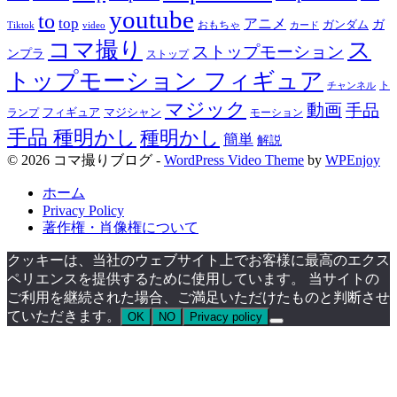
youtube
to
top
アニメ
ガンダム
ガ
おもちゃ
Tiktok
video
カード
コマ撮り
ス
ストップモーション
ンプラ
ストップ
トップモーション フィギュア
ト
チャンネル
マジック
動画
手品
フィギュア
ランプ
マジシャン
モーション
手品 種明かし
種明かし
簡単
解説
© 2026 コマ撮りブログ -
WordPress Video Theme
by
WPEnjoy
ホーム
Privacy Policy
著作権・肖像権について
クッキーは、当社のウェブサイト上でお客様に最高のエクス
ペリエンスを提供するために使用しています。 当サイトの
ご利用を継続された場合、ご満足いただけたものと判断させ
ていただきます。
OK
NO
Privacy policy