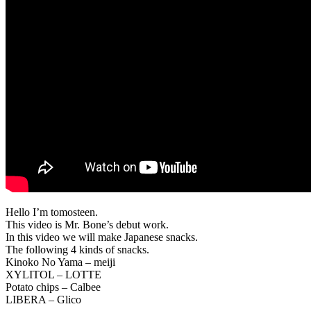
Hello I’m tomosteen.
This video is Mr. Bone’s debut work.
In this video we will make Japanese snacks.
The following 4 kinds of snacks.
Kinoko No Yama – meiji
XYLITOL – LOTTE
Potato chips – Calbee
LIBERA – Glico