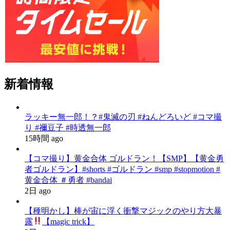
新着情報
ラッキー無一郎！？#鬼滅の刃 #ねんどろいど #コマ撮
り #禰豆子 #時透無一郎
15時間 ago
【コマ撮り】黄金合体 ゴルドラン！【SMP】【黄金勇
者ゴルドラン】#shorts #ゴルドラン #smp #stopmotion #
黄金合体 ＃勇者 #bandai
2日 ago
【種明かし】棒が宙に浮く衝撃マジックのやり方大暴
露
【magic trick】