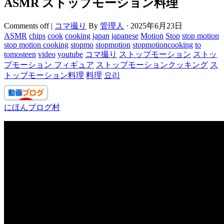
ASMR ストップモーション料理
Comments off
|
コマ撮り
By
管理人
·
2025年6月23日
ASMR
chips
cook
cooking
japan
japanese
Motion
Stop
stop motion
stop motion cooking
stopmo
stopmotion
stopmotioncooking
to
tomosteen
video
youtube
コマ撮り
ストップモーション
ストッ
プモーション フィギュア
ストップモーションクッキング
ス
トップモーション料理
料理
요리
にほんブログ村