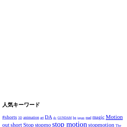
人気キーワード
Motion
DA
#shorts
magic
animation
art
hg
mad
GUNDAM
japan
3D
dc
stop motion
Stop
stopmotion
out
short
stopmo
The