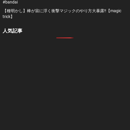
#bandai
【種明かし】棒が宙に浮く衝撃マジックのやり方大暴露‼️【magic
trick】
人気記事