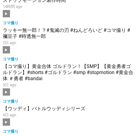
ストップモーション製作時間
14時間 ago
コマ撮り
ラッキー無一郎！？#鬼滅の刃 #ねんどろいど #コマ撮り #
禰豆子 #時透無一郎
2日 ago
コマ撮り
【コマ撮り】黄金合体 ゴルドラン！【SMP】【黄金勇者ゴ
ルドラン】#shorts #ゴルドラン #smp #stopmotion #黄金合
体 ＃勇者 #bandai
3日 ago
コマ撮り
【ウッディ】バトルウッディシリーズ
4日 ago
コマ撮り