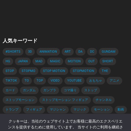
人気キーワード
#SHORTS
3D
ANIMATION
ART
DA
DC
GUNDAM
HG
JAPAN
MAD
MAGIC
MOTION
OUT
SHORT
STOP
STOPMO
STOP MOTION
STOPMOTION
THE
TIKTOK
TO
TOP
VIDEO
YOUTUBE
おもちゃ
アニメ
カード
ガンダム
ガンプラ
コマ撮り
ストップ
ストップモーション
ストップモーション フィギュア
チャンネル
トランプ
フィギュア
マジシャン
マジック
モーション
動画
手品
手品 種明かし
種明かし
簡単
解説
クッキーは、当社のウェブサイト上でお客様に最高のエクスペリエ
ンスを提供するために使用しています。 当サイトのご利用を継続さ