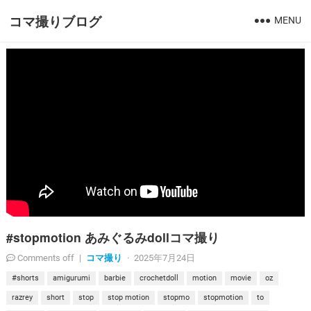
コマ撮りブログ
MENU
#stopmotion あみぐるみdollコマ撮り
コマ撮り
Comments off
|
·
2025年7月24日
#shorts
amigurumi
barbie
crochetdoll
motion
movie
oz
razrey
short
stop
stop motion
stopmo
stopmotion
to