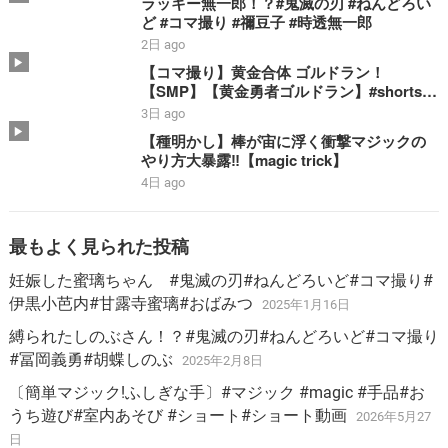
ラッキー無一郎！？#鬼滅の刃 #ねんどろい
ど #コマ撮り #禰豆子 #時透無一郎
2日 ago
【コマ撮り】黄金合体 ゴルドラン！
【SMP】【黄金勇者ゴルドラン】#shorts #
ゴルドラン #smp #stopmotion #黄金合体
3日 ago
＃勇者 #bandai
【種明かし】棒が宙に浮く衝撃マジックの
やり方大暴露‼️【magic trick】
4日 ago
最もよく見られた投稿
妊娠した蜜璃ちゃん #鬼滅の刃#ねんどろいど#コマ撮り#
伊黒小芭内#甘露寺蜜璃#おばみつ
2025年1月16日
縛られたしのぶさん！？#鬼滅の刃#ねんどろいど#コマ撮り
#冨岡義勇#胡蝶しのぶ
2025年2月8日
〔簡単マジック!ふしぎな手〕#マジック #magic #手品#お
うち遊び#室内あそび #ショート#ショート動画
2026年5月27
日