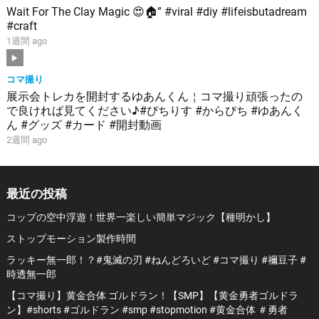
Wait For The Clay Magic 😍🏠” #viral #diy #lifeisbutadream
#craft
1週間 ago
コマ撮り
展示会トレカを開封するゆあんくん￤コマ撮り頑張ったの
で良ければ見てください♪#ぴちりす #からぴち #ゆあんく
ん #グッズ #カード #開封動画
2週間 ago
最近の投稿
コップの空中浮遊！世界一楽しい簡単マジック【種明かし】
ストップモーション製作時間
ラッキー無一郎！？#鬼滅の刃 #ねんどろいど #コマ撮り #禰豆子 #
時透無一郎
【コマ撮り】黄金合体 ゴルドラン！【SMP】【黄金勇者ゴルドラ
ン】#shorts #ゴルドラン #smp #stopmotion #黄金合体 ＃勇者