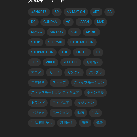
#SHORTS
3D
ANIMATION
ART
DA
DC
GUNDAM
HG
JAPAN
MAD
MAGIC
MOTION
OUT
SHORT
STOP
STOPMO
STOP MOTION
STOPMOTION
THE
TIKTOK
TO
TOP
VIDEO
YOUTUBE
おもちゃ
アニメ
カード
ガンダム
ガンプラ
コマ撮り
ストップ
ストップモーション
ストップモーション フィギュア
チャンネル
トランプ
フィギュア
マジシャン
マジック
モーション
動画
手品
手品 種明かし
種明かし
簡単
解説