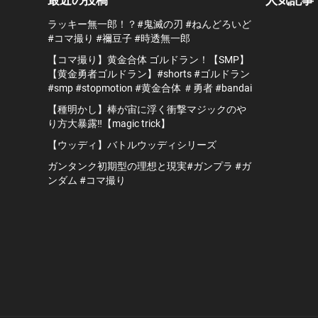
ラッキー無一郎！？#鬼滅の刃 #ねんどろいど
#コマ撮り #禰豆子 #時透無一郎
【コマ撮り】黄金合体 ゴルドラン！【SMP】
【黄金勇者ゴルドラン】#shorts #ゴルドラン
#smp #stopmotion #黄金合体 ＃勇者 #bandai
【種明かし】棒が宙に浮く衝撃マジックのや
り方大暴露‼️【magic trick】
【ウッディ】バトルウッディシリーズ
ガンタンク初期型の理想と現実#ガンプラ #ガ
ンダム #コマ撮り