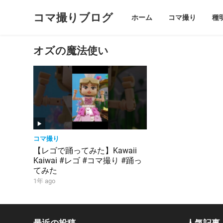
コマ撮りブログ
ホーム
コマ撮り
種
オズの魔法使い
コマ撮り
【レゴで踊ってみた】Kawaii
Kaiwai #レゴ #コマ撮り #踊っ
てみた
1年 ago
最近の投稿
人気記事