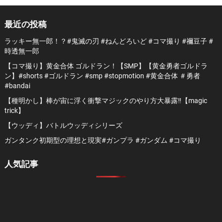
最近の投稿
ラッキー無一郎！？#鬼滅の刃 #ねんどろいど #コマ撮り #禰豆子 #
時透無一郎
【コマ撮り】黄金合体 ゴルドラン！【SMP】【黄金勇者ゴルドラ
ン】#shorts #ゴルドラン #smp #stopmotion #黄金合体 ＃勇者
#bandai
【種明かし】棒が宙に浮く衝撃マジックのやり方大暴露‼️【magic
trick】
【ウッディ】バトルウッディシリーズ
ガンタンク初期型の理想と現実#ガンプラ #ガンダム #コマ撮り
人気記事