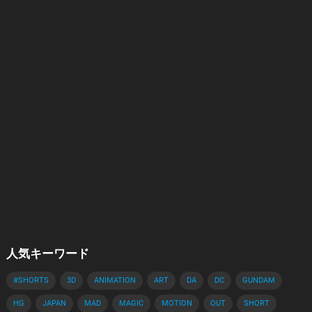
人気キーワード
#SHORTS
3D
ANIMATION
ART
DA
DC
GUNDAM
HG
JAPAN
MAD
MAGIC
MOTION
OUT
SHORT