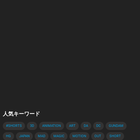
人気キーワード
#SHORTS
3D
ANIMATION
ART
DA
DC
GUNDAM
HG
JAPAN
MAD
MAGIC
MOTION
OUT
SHORT