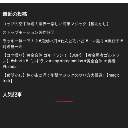
最近の投稿
コップの空中浮遊！世界一楽しい簡単マジック【種明かし】
ストップモーション製作時間
ラッキー無一郎！？#鬼滅の刃 #ねんどろいど #コマ撮り #禰豆子 #
時透無一郎
【コマ撮り】黄金合体 ゴルドラン！【SMP】【黄金勇者ゴルドラ
ン】#shorts #ゴルドラン #smp #stopmotion #黄金合体 ＃勇者
#bandai
【種明かし】棒が宙に浮く衝撃マジックのやり方大暴露‼️【magic
trick】
人気記事