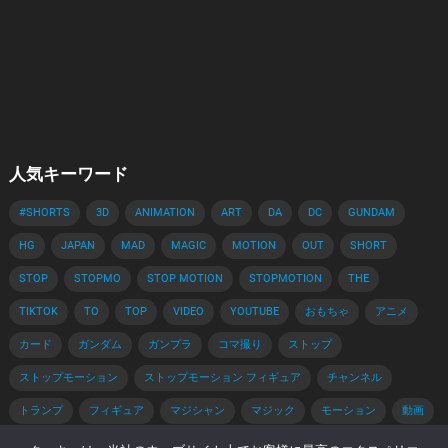
人気キーワード
#SHORTS
3D
ANIMATION
ART
DA
DC
GUNDAM
HG
JAPAN
MAD
MAGIC
MOTION
OUT
SHORT
STOP
STOPMO
STOP MOTION
STOPMOTION
THE
TIKTOK
TO
TOP
VIDEO
YOUTUBE
おもちゃ
アニメ
カード
ガンダム
ガンプラ
コマ撮り
ストップ
ストップモーション
ストップモーション フィギュア
チャンネル
トランプ
フィギュア
マジシャン
マジック
モーション
動画
手品
手品 種明かし
種明かし
簡単
解説