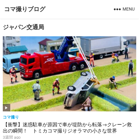
コマ撮りブログ
MENU
ジャパン交通局
コマ撮り
【衝撃】迷惑駐車が原因で車が堤防から転落→クレーン救
出の瞬間！ トミカコマ撮りジオラマの小さな世界
3週間 ago