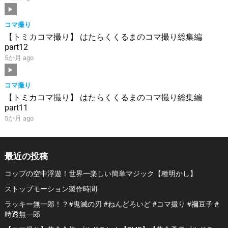
コマ撮り
【トミカコマ撮り】 はたらくくるまのコマ撮り総集編
part12
5か月 ago
コマ撮り
【トミカコマ撮り】 はたらくくるまのコマ撮り総集編
part11
5か月 ago
最近の投稿
コップの空中浮遊！世界一楽しい簡単マジック【種明かし】
ストップモーション製作時間
ラッキー無一郎！？#鬼滅の刃 #ねんどろいど #コマ撮り #禰豆子 #
時透無一郎