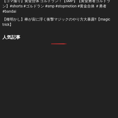
【コマ撮り】黄金合体 ゴルドラン！【SMP】【黄金勇者ゴルドラ
ン】#shorts #ゴルドラン #smp #stopmotion #黄金合体 ＃勇者
#bandai
【種明かし】棒が宙に浮く衝撃マジックのやり方大暴露‼️【magic
trick】
人気記事