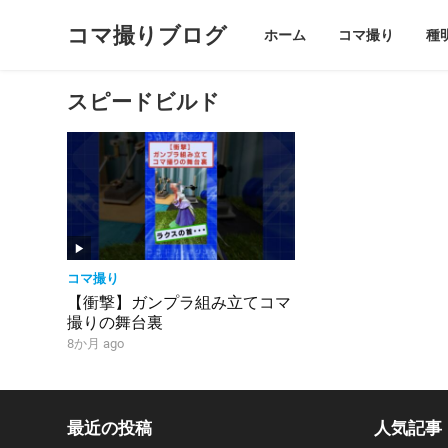
コマ撮りブログ
ホーム
コマ撮り
種
スピードビルド
コマ撮り
【衝撃】ガンプラ組み立てコマ
撮りの舞台裏
8か月 ago
最近の投稿
人気記事