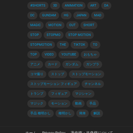
#SHORTS
3D
ANIMATION
ART
DA
DC
GUNDAM
HG
JAPAN
MAD
MAGIC
MOTION
OUT
SHORT
STOP
STOPMO
STOP MOTION
STOPMOTION
THE
TIKTOK
TO
TOP
VIDEO
YOUTUBE
おもちゃ
アニメ
カード
ガンダム
ガンプラ
コマ撮り
ストップ
ストップモーション
ストップモーション フィギュア
チャンネル
トランプ
フィギュア
マジシャン
マジック
モーション
動画
手品
手品 種明かし
種明かし
簡単
解説
ホーム
Privacy Policy
著作権・肖像権について