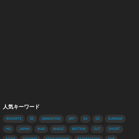
人気キーワード
#SHORTS
3D
ANIMATION
ART
DA
DC
GUNDAM
HG
JAPAN
MAD
MAGIC
MOTION
OUT
SHORT