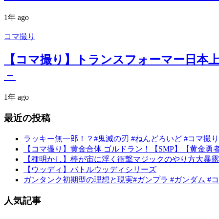
1年 ago
コマ撮り
【コマ撮り】トランスフォーマー日本上陸4
－
1年 ago
最近の投稿
ラッキー無一郎！？#鬼滅の刃 #ねんどろいど #コマ撮り
【コマ撮り】黄金合体 ゴルドラン！【SMP】【黄金勇者ゴルドラン】#
【種明かし】棒が宙に浮く衝撃マジックのやり方大暴露‼️【mag
【ウッディ】バトルウッディシリーズ
ガンタンク初期型の理想と現実#ガンプラ #ガンダム #
人気記事