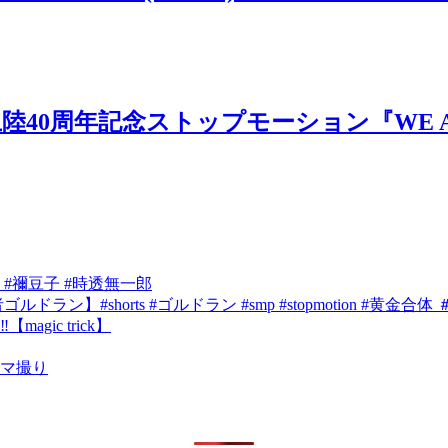
0周年記念ストップモーション『WE AR
 #禰豆子 #時透無一郎
shorts #ゴルドラン #smp #stopmotion #黄金合体 ＃勇者
ic trick】
コマ撮り