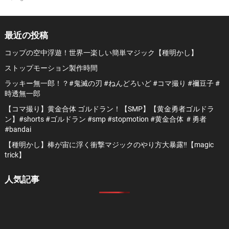
最近の投稿
コップの空中浮遊！世界一楽しい簡単マジック【種明かし】
ストップモーション製作時間
ラッキー無一郎！？#鬼滅の刃 #ねんどろいど #コマ撮り #禰豆子 #
時透無一郎
【コマ撮り】黄金合体 ゴルドラン！【SMP】【黄金勇者ゴルドラ
ン】#shorts #ゴルドラン #smp #stopmotion #黄金合体 ＃勇者
#bandai
【種明かし】棒が宙に浮く衝撃マジックのやり方大暴露‼️【magic
trick】
人気記事