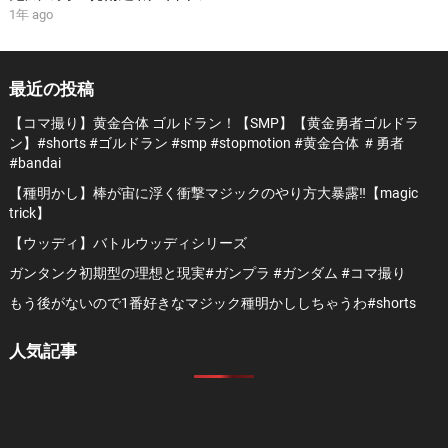
1年 ago
最近の投稿
【コマ撮り】黄金合体 ゴルドラン！【SMP】【黄金勇者ゴルドラ
ン】#shorts #ゴルドラン #smp #stopmotion #黄金合体 ＃勇者
#bandai
【種明かし】棒が宙に浮く衝撃マジックのやり方大暴露‼️【magic
trick】
【ウッディ】バトルウッディシリーズ
ガンタンク初期型の理想と現実#ガンプラ #ガンダム #コマ撮り
もう後がないので1番好きなマジック種明かししちゃうわ#shorts
人気記事