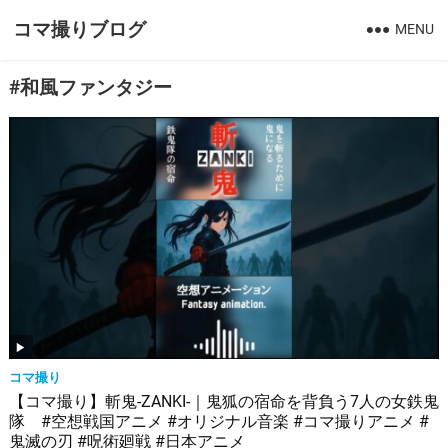
コマ撮りブログ
MENU
#和風ファンタジー
コマ撮り
【コマ撮り】斬鬼-ZANKI-｜鬼狐の宿命を背負う7人の女鉄鬼
隊 #空想戦国アニメ #オリジナル音楽 #コマ撮りアニメ #
鬼滅の刃 #呪術廻戦 #日本アニメ