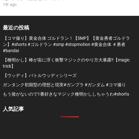
1年 ago
最近の投稿
【コマ撮り】黄金合体 ゴルドラン！【SMP】【黄金勇者ゴルドラ
ン】#shorts #ゴルドラン #smp #stopmotion #黄金合体 ＃勇者
#bandai
【種明かし】棒が宙に浮く衝撃マジックのやり方大暴露‼️【magic
trick】
【ウッディ】バトルウッディシリーズ
ガンタンク初期型の理想と現実#ガンプラ #ガンダム #コマ撮り
もう後がないので1番好きなマジック種明かししちゃうわ#shorts
人気記事