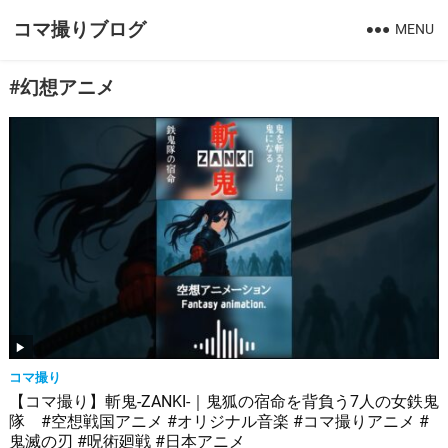
コマ撮りブログ
MENU
#幻想アニメ
コマ撮り
【コマ撮り】斬鬼-ZANKI-｜鬼狐の宿命を背負う7人の女鉄鬼
隊 #空想戦国アニメ #オリジナル音楽 #コマ撮りアニメ #
鬼滅の刃 #呪術廻戦 #日本アニメ