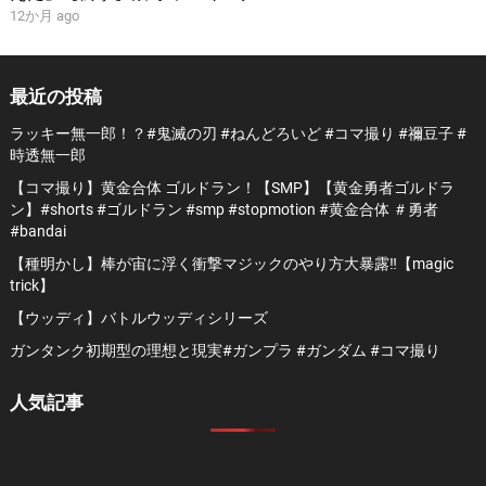
12か月 ago
最近の投稿
ラッキー無一郎！？#鬼滅の刃 #ねんどろいど #コマ撮り #禰豆子 #
時透無一郎
【コマ撮り】黄金合体 ゴルドラン！【SMP】【黄金勇者ゴルドラ
ン】#shorts #ゴルドラン #smp #stopmotion #黄金合体 ＃勇者
#bandai
【種明かし】棒が宙に浮く衝撃マジックのやり方大暴露‼️【magic
trick】
【ウッディ】バトルウッディシリーズ
ガンタンク初期型の理想と現実#ガンプラ #ガンダム #コマ撮り
人気記事