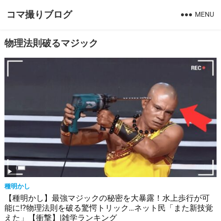
コマ撮りブログ
MENU
物理法則破るマジック
種明かし
【種明かし】最強マジックの秘密を大暴露！水上歩行が可
能に!?物理法則を破る驚愕トリック…ネット民「また新技覚
えた」【衝撃】|雑学ランキング