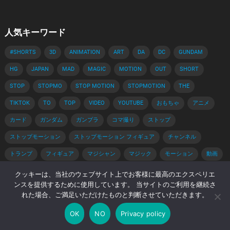
人気キーワード
#SHORTS
3D
ANIMATION
ART
DA
DC
GUNDAM
HG
JAPAN
MAD
MAGIC
MOTION
OUT
SHORT
STOP
STOPMO
STOP MOTION
STOPMOTION
THE
TIKTOK
TO
TOP
VIDEO
YOUTUBE
おもちゃ
アニメ
カード
ガンダム
ガンプラ
コマ撮り
ストップ
ストップモーション
ストップモーション フィギュア
チャンネル
トランプ
フィギュア
マジシャン
マジック
モーション
動画
手品
手品 種明かし
種明かし
簡単
解説
クッキーは、当社のウェブサイト上でお客様に最高のエクスペリエ
ンスを提供するために使用しています。 当サイトのご利用を継続さ
れた場合、ご満足いただけたものと判断させていただきます。
© 2026 コマ撮りブログ -
WordPress Video Theme
by
WPEnjoy
OK
NO
Privacy policy
ホーム
Privacy Policy
著作権・肖像権について