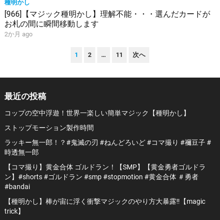
種明かし
[966]【マジック種明かし】理解不能・・・選んだカードが
お札の間に瞬間移動します
2か月 ago
投
1
2
…
11
次へ
稿
の
ペ
最近の投稿
ー
コップの空中浮遊！世界一楽しい簡単マジック【種明かし】
ジ
ストップモーション製作時間
送
ラッキー無一郎！？#鬼滅の刃 #ねんどろいど #コマ撮り #禰豆子 #
り
時透無一郎
【コマ撮り】黄金合体 ゴルドラン！【SMP】【黄金勇者ゴルドラ
ン】#shorts #ゴルドラン #smp #stopmotion #黄金合体 ＃勇者
#bandai
【種明かし】棒が宙に浮く衝撃マジックのやり方大暴露‼️【magic
trick】