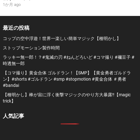
1か月 ago
最近の投稿
コップの空中浮遊！世界一楽しい簡単マジック【種明かし】
ストップモーション製作時間
ラッキー無一郎！？#鬼滅の刃 #ねんどろいど #コマ撮り #禰豆子 #
時透無一郎
【コマ撮り】黄金合体 ゴルドラン！【SMP】【黄金勇者ゴルドラ
ン】#shorts #ゴルドラン #smp #stopmotion #黄金合体 ＃勇者
#bandai
【種明かし】棒が宙に浮く衝撃マジックのやり方大暴露‼️【magic
trick】
人気記事