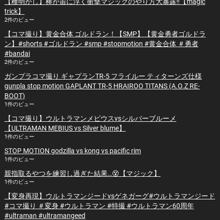
【種明かし】棒が宙に浮く衝撃マジックのやり方大暴露‼️【magic
trick】
2件のビュー
【コマ撮り】黄金合体 ゴルドラン！【SMP】【黄金勇者ゴルドラ
ン】#shorts #ゴルドラン #smp #stopmotion #黄金合体 ＃勇者
#bandai
2件のビュー
ガンプラコマ撮り ギャプランTR-5 フライルー ティターンズ仕様
gunpla stop motion GAPLANT TR-5 HRAIROO TITANS (A.O.Z RE-
BOOT)
1件のビュー
【コマ撮り】ウルトラマンメビウスvsシルバーブルーメ
【ULTRAMAN MEBIUS vs Silver blume】
1件のビュー
STOP MOTION godzilla vs kong vs pacific rim
1件のビュー
親指取るやつを練習し過ぎた結果…😵【マジック】
1件のビュー
【変身再現】ウルトラマンジードvsゲネガーグ#ウルトラマンジード
#コマ撮り ＃変身 #ウルトラマン #特撮 #ウルトラマン60周年
#ultraman #ultramangeed