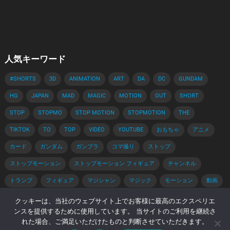
人気キーワード
#SHORTS
3D
ANIMATION
ART
DA
DC
GUNDAM
HG
JAPAN
MAD
MAGIC
MOTION
OUT
SHORT
STOP
STOPMO
STOP MOTION
STOPMOTION
THE
TIKTOK
TO
TOP
VIDEO
YOUTUBE
おもちゃ
アニメ
カード
ガンダム
ガンプラ
コマ撮り
ストップ
ストップモーション
ストップモーション フィギュア
チャンネル
トランプ
フィギュア
マジシャン
マジック
モーション
動画
手品
手品 種明かし
種明かし
簡単
解説
クッキーは、当社のウェブサイト上でお客様に最高のエクスペリエ
ンスを提供するために使用しています。 当サイトのご利用を継続さ
れた場合、ご満足いただけたものと判断させていただきます。