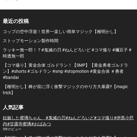
最近の投稿
コップの空中浮遊！世界一楽しい簡単マジック【種明かし】
ストップモーション製作時間
ラッキー無一郎！？#鬼滅の刃 #ねんどろいど #コマ撮り #禰豆子 #
時透無一郎
【コマ撮り】黄金合体 ゴルドラン！【SMP】【黄金勇者ゴルドラ
ン】#shorts #ゴルドラン #smp #stopmotion #黄金合体 ＃勇者
#bandai
【種明かし】棒が宙に浮く衝撃マジックのやり方大暴露‼️【magic
trick】
人気記事
妊娠した蜜璃ちゃん #鬼滅の刃#ねんどろいど#コマ撮り#伊黒小芭
内#甘露寺蜜璃#おばみつ
3件のビュー