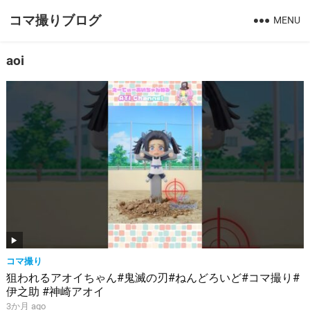
コマ撮りブログ
MENU
aoi
コマ撮り
狙われるアオイちゃん#鬼滅の刃#ねんどろいど#コマ撮り#
伊之助 #神崎アオイ
3か月 ago