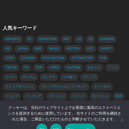
人気キーワード
#SHORTS
3D
ANIMATION
ART
DA
DC
GUNDAM
HG
JAPAN
MAD
MAGIC
MOTION
OUT
SHORT
STOP
STOPMO
STOP MOTION
STOPMOTION
THE
TIKTOK
TO
TOP
VIDEO
YOUTUBE
おもちゃ
アニメ
カード
ガンダム
ガンプラ
コマ撮り
ストップ
ストップモーション
ストップモーション フィギュア
チャンネル
トランプ
フィギュア
マジシャン
マジック
モーション
動画
手品
手品 種明かし
種明かし
簡単
解説
クッキーは、当社のウェブサイト上でお客様に最高のエクスペリエ
ンスを提供するために使用しています。 当サイトのご利用を継続さ
れた場合、ご満足いただけたものと判断させていただきます。
© 2026 コマ撮りブログ -
WordPress Video Theme
by
WPEnjoy