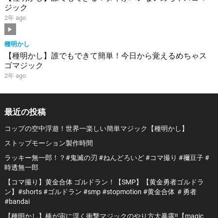
ジック
2年 ago
種明かし
【種明かし】誰でもできて簡単！今日から覚えるめちゃス
ゴマジック
2年 ago
最近の投稿
コップの空中浮遊！世界一楽しい簡単マジック【種明かし】
ストップモーション製作時間
ラッキー無一郎！？#鬼滅の刃 #ねんどろいど #コマ撮り #禰豆子 #
時透無一郎
【コマ撮り】黄金合体 ゴルドラン！【SMP】【黄金勇者ゴルドラ
ン】#shorts #ゴルドラン #smp #stopmotion #黄金合体 ＃勇者
#bandai
【種明かし】棒が宙に浮く衝撃マジックのやり方大暴露‼️【magic