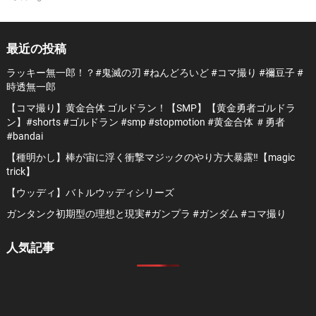
最近の投稿
ラッキー無一郎！？#鬼滅の刃 #ねんどろいど #コマ撮り #禰豆子 #
時透無一郎
【コマ撮り】黄金合体 ゴルドラン！【SMP】【黄金勇者ゴルドラ
ン】#shorts #ゴルドラン #smp #stopmotion #黄金合体 ＃勇者
#bandai
【種明かし】棒が宙に浮く衝撃マジックのやり方大暴露‼️【magic
trick】
【ウッディ】バトルウッディシリーズ
ガンタンク初期型の理想と現実#ガンプラ #ガンダム #コマ撮り
人気記事