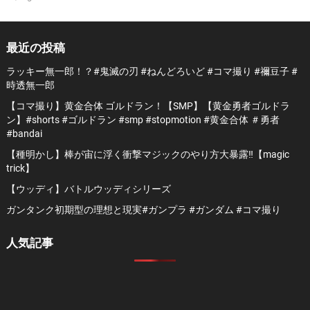
最近の投稿
ラッキー無一郎！？#鬼滅の刃 #ねんどろいど #コマ撮り #禰豆子 #
時透無一郎
【コマ撮り】黄金合体 ゴルドラン！【SMP】【黄金勇者ゴルドラ
ン】#shorts #ゴルドラン #smp #stopmotion #黄金合体 ＃勇者
#bandai
【種明かし】棒が宙に浮く衝撃マジックのやり方大暴露‼️【magic
trick】
【ウッディ】バトルウッディシリーズ
ガンタンク初期型の理想と現実#ガンプラ #ガンダム #コマ撮り
人気記事