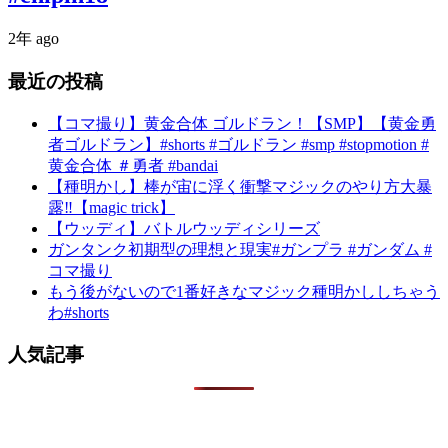
2年 ago
最近の投稿
【コマ撮り】黄金合体 ゴルドラン！【SMP】【黄金勇
者ゴルドラン】#shorts #ゴルドラン #smp #stopmotion #
黄金合体 ＃勇者 #bandai
【種明かし】棒が宙に浮く衝撃マジックのやり方大暴
露‼️【magic trick】
【ウッディ】バトルウッディシリーズ
ガンタンク初期型の理想と現実#ガンプラ #ガンダム #
コマ撮り
もう後がないので1番好きなマジック種明かししちゃう
わ#shorts
人気記事