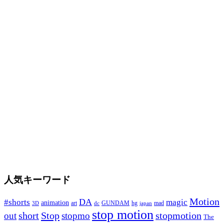
人気キーワード
Motion
#shorts
DA
magic
animation
art
hg
mad
GUNDAM
japan
3D
dc
stop motion
short
Stop
stopmotion
out
stopmo
The