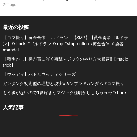
2年 ago
最近の投稿
【コマ撮り】黄金合体 ゴルドラン！【SMP】【黄金勇者ゴルドラ
ン】#shorts #ゴルドラン #smp #stopmotion #黄金合体 ＃勇者
#bandai
【種明かし】棒が宙に浮く衝撃マジックのやり方大暴露‼️【magic
trick】
【ウッディ】バトルウッディシリーズ
ガンタンク初期型の理想と現実#ガンプラ #ガンダム #コマ撮り
もう後がないので1番好きなマジック種明かししちゃうわ#shorts
人気記事