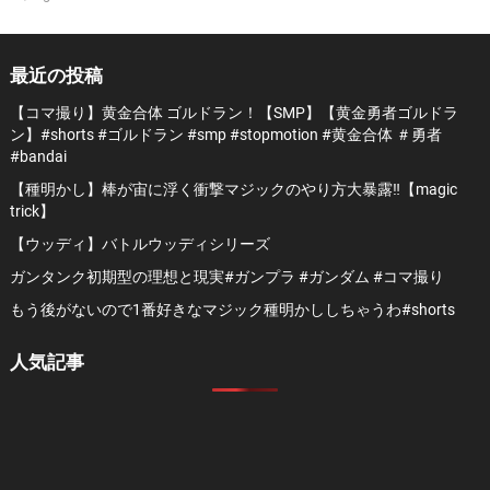
最近の投稿
【コマ撮り】黄金合体 ゴルドラン！【SMP】【黄金勇者ゴルドラ
ン】#shorts #ゴルドラン #smp #stopmotion #黄金合体 ＃勇者
#bandai
【種明かし】棒が宙に浮く衝撃マジックのやり方大暴露‼️【magic
trick】
【ウッディ】バトルウッディシリーズ
ガンタンク初期型の理想と現実#ガンプラ #ガンダム #コマ撮り
もう後がないので1番好きなマジック種明かししちゃうわ#shorts
人気記事