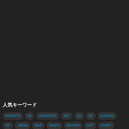
人気キーワード
#SHORTS
3D
ANIMATION
ART
DA
DC
GUNDAM
HG
JAPAN
MAD
MAGIC
MOTION
OUT
SHORT