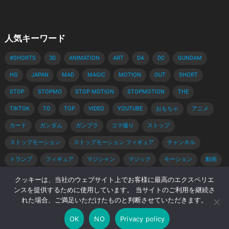
人気キーワード
#SHORTS
3D
ANIMATION
ART
DA
DC
GUNDAM
HG
JAPAN
MAD
MAGIC
MOTION
OUT
SHORT
STOP
STOPMO
STOP MOTION
STOPMOTION
THE
TIKTOK
TO
TOP
VIDEO
YOUTUBE
おもちゃ
アニメ
カード
ガンダム
ガンプラ
コマ撮り
ストップ
ストップモーション
ストップモーション フィギュア
チャンネル
トランプ
フィギュア
マジシャン
マジック
モーション
動画
手品
手品 種明かし
種明かし
簡単
解説
クッキーは、当社のウェブサイト上でお客様に最高のエクスペリエ
ンスを提供するために使用しています。 当サイトのご利用を継続さ
れた場合、ご満足いただけたものと判断させていただきます。
© 2026 コマ撮りブログ -
WordPress Video Theme
by
WPEnjoy
OK
NO
Privacy policy
ホーム
Privacy Policy
著作権・肖像権について