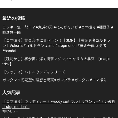
最近の投稿
ラッキー無一郎！？#鬼滅の刃 #ねんどろいど #コマ撮り #禰豆子 #
時透無一郎
【コマ撮り】黄金合体 ゴルドラン！【SMP】【黄金勇者ゴルドラ
ン】#shorts #ゴルドラン #smp #stopmotion #黄金合体 ＃勇者
#bandai
【種明かし】棒が宙に浮く衝撃マジックのやり方大暴露‼️【magic
trick】
【ウッディ】バトルウッディシリーズ
ガンタンク初期型の理想と現実#ガンプラ #ガンダム #コマ撮り
人気記事
【コマ撮り】ウッディカート woody cart ウルトラマン レイトン教授
【stop motion】
3件のビュー