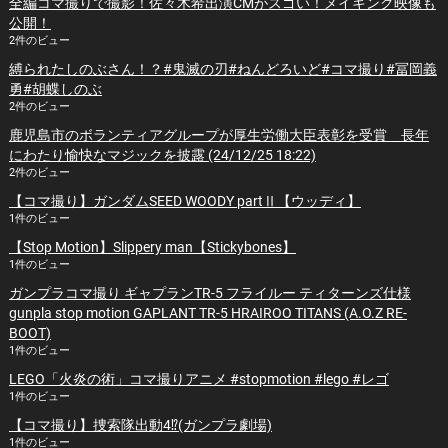
全編コマ撮りで撮影！佐々木希出演CMがスゴい！メイキング映像も
公開！
2件のビュー
縛られたしのぶさん！？#鬼滅の刃#ねんどろいど#コマ撮り#冨岡義
勇#胡蝶しのぶ
2件のビュー
鹿児島市のボランティアグループが厚生労働大臣表彰を受賞 長年
にわたり愉快なマジックを披露 (24/12/25 18:22)
2件のビュー
【コマ撮り】ガンダムSEED WOODY partⅡ【ウッディ】
1件のビュー
【Stop Motion】Slippery man【Stickybones】
1件のビュー
ガンプラコマ撮り ギャプランTR-5 フライルー ティターンズ仕様
gunpla stop motion GAPLANT TR-5 HRAIROO TITANS (A.O.Z RE-
BOOT)
1件のビュー
LEGO「火炎の術」コマ撮りアニメ #stopmotion #lego #レゴ
1件のビュー
【コマ撮り】捜索隊出動4⁉️(ガンプラ劇場)
1件のビュー