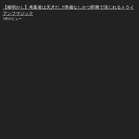
【種明かし】考案者は天才だ…!!準備なしかつ即興で演じれるトライ
アンフマジック
1件のビュー